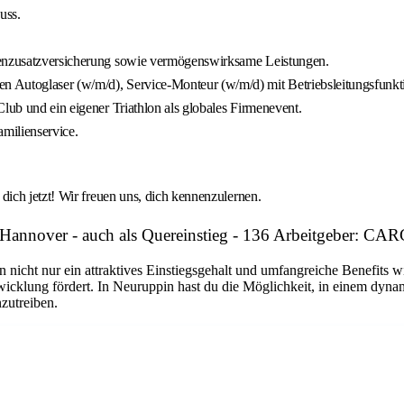
uss.
nkenzusatzversicherung sowie vermögenswirksame Leistungen.
n Autoglaser (w/m/d), Service-Monteur (w/m/d) mit Betriebsleitungsfunk
lub und ein eigener Triathlon als globales Firmenevent.
milienservice.
ich jetzt! Wir freuen uns, dich kennenzulernen.
n Hannover - auch als Quereinstieg - 136 Arbeitgeber:
n nicht nur ein attraktives Einstiegsgehalt und umfangreiche Benefits w
twicklung fördert. In Neuruppin hast du die Möglichkeit, in einem dyn
nzutreiben.