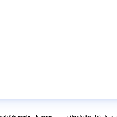
/d) Fahrzeugglas in Hannover - auch als Quereinstieg - 136 erhalten 