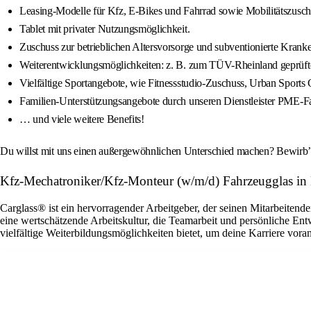
Leasing-Modelle für Kfz, E-Bikes und Fahrrad sowie Mobilitätszusch
Tablet mit privater Nutzungsmöglichkeit.
Zuschuss zur betrieblichen Altersvorsorge und subventionierte Kra
Weiterentwicklungsmöglichkeiten: z. B. zum TÜV-Rheinland geprüfte
Vielfältige Sportangebote, wie Fitnessstudio-Zuschuss, Urban Sports C
Familien-Unterstützungsangebote durch unseren Dienstleister PME-Fa
… und viele weitere Benefits!
Du willst mit uns einen außergewöhnlichen Unterschied machen? Bewirb’ d
Kfz-Mechatroniker/Kfz-Monteur (w/m/d) Fahrzeugglas i
Carglass® ist ein hervorragender Arbeitgeber, der seinen Mitarbeitende
eine wertschätzende Arbeitskultur, die Teamarbeit und persönliche En
vielfältige Weiterbildungsmöglichkeiten bietet, um deine Karriere vora