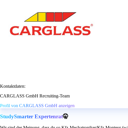
Kontaktdaten:
CARGLASS GmbH Recruiting-Team
Profil von CARGLASS GmbH anzeigen
StudySmarter Expertenrat
🤫
Wir sind der Meinung, dass du so Kfz-Mechatroniker/Kfz-Monteur (w/m