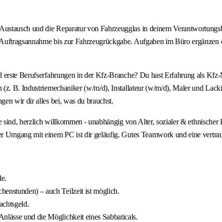
ustausch und die Reparatur von Fahrzeugglas in deinem Verantwortungsbe
 Auftragsannahme bis zur Fahrzeugrückgabe. Aufgaben im Büro ergänzen d
nd erste Berufserfahrungen in der Kfz-Branche? Du hast Erfahrung als Kf
(z. B. Industriemechaniker (w/m/d), Installateur (w/m/d), Maler und Lacki
en wir dir alles bei, was du brauchst.
e sind, herzlich willkommen - unabhängig von Alter, sozialer & ethnischer 
er Umgang mit einem PC ist dir geläufig. Gutes Teamwork und eine vertra
de.
enstunden) – auch Teilzeit ist möglich.
achtsgeld.
nlässe und die Möglichkeit eines Sabbaticals.