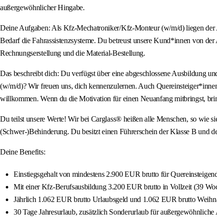
außergewöhnlicher Hingabe.
Deine Aufgaben: Als Kfz-Mechatroniker/Kfz-Monteur (w/m/d) liegen der A
Bedarf die Fahrassistenzsysteme. Du betreust unsere Kund*innen von der
Rechnungserstellung und die Material-Bestellung.
Das beschreibt dich: Du verfügst über eine abgeschlossene Ausbildung u
(w/m/d)? Wir freuen uns, dich kennenzulernen. Auch Quereinsteiger*innen 
willkommen. Wenn du die Motivation für einen Neuanfang mitbringst, bring
Du teilst unsere Werte! Wir bei Carglass® heißen alle Menschen, so wie si
(Schwer-)Behinderung. Du besitzt einen Führerschein der Klasse B und d
Deine Benefits:
Einstiegsgehalt von mindestens 2.900 EUR brutto für Quereinsteigen
Mit einer Kfz-Berufsausbildung 3.200 EUR brutto in Vollzeit (39 Woch
Jährlich 1.062 EUR brutto Urlaubsgeld und 1.062 EUR brutto Weihn
30 Tage Jahresurlaub, zusätzlich Sonderurlaub für außergewöhnliche A