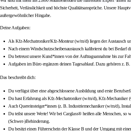
Wir sind mit mehr als 2.800 Mitarbeitenden die führenden Expert*innen f
Sicherheit, Verlässlichkeit und höchste Qualitätsansprüche. Unsere Haupt
außergewöhnlicher Hingabe.
Deine Aufgaben:
Als Kfz-Mechatroniker/Kfz-Monteur (w/m/d) liegen der Austausch un
Nach einem Windschutzscheibenaustausch kalibrierst du bei Bedarf di
Du betreust unsere Kund*innen von der Auftragsannahme bis zur Fa
Aufgaben im Büro ergänzen deinen Tagesablauf. Dazu gehören z. B. d
Das beschreibt dich:
Du verfügst über eine abgeschlossene Ausbildung und erste Berufser
Du hast Erfahrung als Kfz-Mechatroniker (w/m/d), Kfz-Mechaniker (
Auch Quereinsteiger*innen (z. B. Industriemechaniker (w/m/d), Insta
Du teilst unsere Werte! Wir bei Carglass® heißen alle Menschen, so wi
(Schwer-)Behinderung.
Du besitzt einen Führerschein der Klasse B und der Umgang mit einem