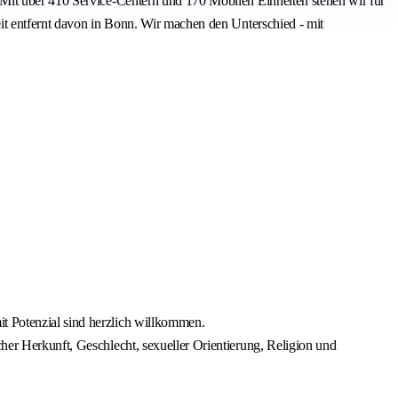
 Mit über 410 Service-Centern und 170 Mobilen Einheiten stehen wir für
it entfernt davon in Bonn. Wir machen den Unterschied - mit
it Potenzial sind herzlich willkommen.
cher Herkunft, Geschlecht, sexueller Orientierung, Religion und