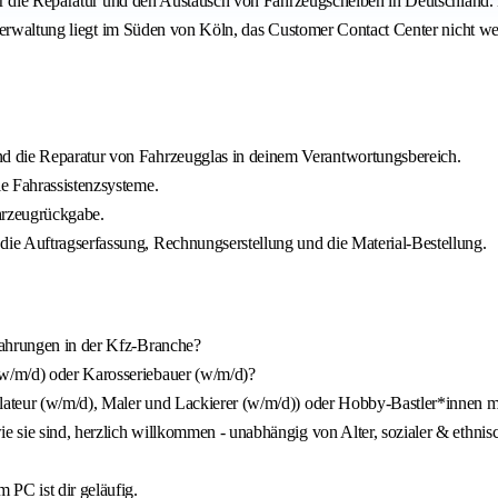
ür die Reparatur und den Austausch von Fahrzeugscheiben in Deutschland.
verwaltung liegt im Süden von Köln, das Customer Contact Center nicht we
d die Reparatur von Fahrzeugglas in deinem Verantwortungsbereich.
e Fahrassistenzsysteme.
hrzeugrückgabe.
ie Auftragserfassung, Rechnungserstellung und die Material-Bestellung.
fahrungen in der Kfz-Branche?
w/m/d) oder Karosseriebauer (w/m/d)?
llateur (w/m/d), Maler und Lackierer (w/m/d)) oder Hobby-Bastler*innen m
e sie sind, herzlich willkommen - unabhängig von Alter, sozialer & ethnis
 PC ist dir geläufig.