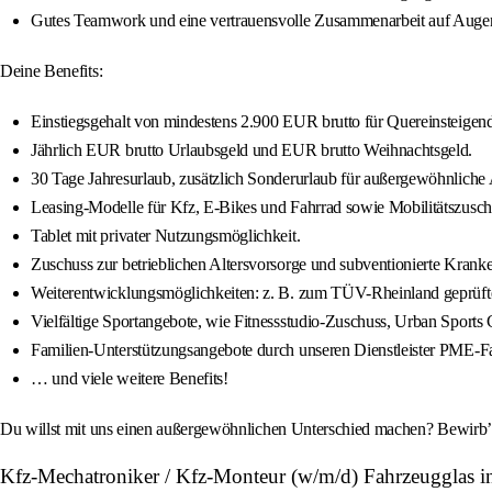
Gutes Teamwork und eine vertrauensvolle Zusammenarbeit auf Augenh
Deine Benefits:
Einstiegsgehalt von mindestens 2.900 EUR brutto für Quereinsteigend
Jährlich EUR brutto Urlaubsgeld und EUR brutto Weihnachtsgeld.
30 Tage Jahresurlaub, zusätzlich Sonderurlaub für außergewöhnliche A
Leasing-Modelle für Kfz, E-Bikes und Fahrrad sowie Mobilitätszusch
Tablet mit privater Nutzungsmöglichkeit.
Zuschuss zur betrieblichen Altersvorsorge und subventionierte Kra
Weiterentwicklungsmöglichkeiten: z. B. zum TÜV-Rheinland geprüfte
Vielfältige Sportangebote, wie Fitnessstudio-Zuschuss, Urban Sports C
Familien-Unterstützungsangebote durch unseren Dienstleister PME-Fa
… und viele weitere Benefits!
Du willst mit uns einen außergewöhnlichen Unterschied machen? Bewirb’ d
Kfz-Mechatroniker / Kfz-Monteur (w/m/d) Fahrzeugglas 