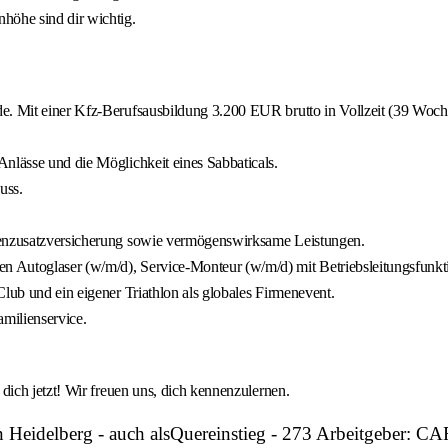
öhe sind dir wichtig.
e. Mit einer Kfz-Berufsausbildung 3.200 EUR brutto in Vollzeit (39 Wochen
nlässe und die Möglichkeit eines Sabbaticals.
uss.
nkenzusatzversicherung sowie vermögenswirksame Leistungen.
n Autoglaser (w/m/d), Service-Monteur (w/m/d) mit Betriebsleitungsfunk
lub und ein eigener Triathlon als globales Firmenevent.
milienservice.
ich jetzt! Wir freuen uns, dich kennenzulernen.
in Heidelberg - auch alsQuereinstieg - 273 Arbeitgebe