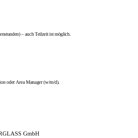
stunden) – auch Teilzeit ist möglich.
tion oder Area Manager (w/m/d).
r: CARGLASS GmbH