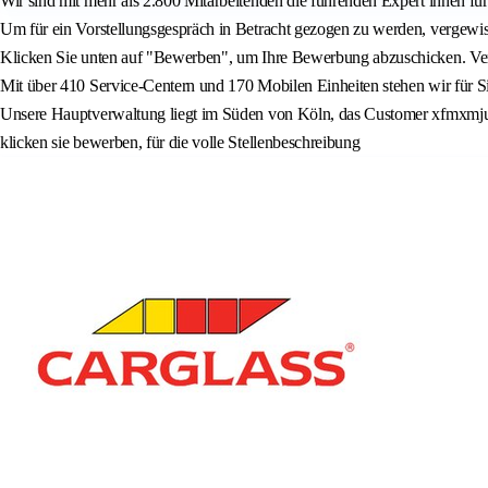
Wir sind mit mehr als 2.800 Mitarbeitenden die führenden Expert innen f
Um für ein Vorstellungsgespräch in Betracht gezogen zu werden, vergewiss
Klicken Sie unten auf "Bewerben", um Ihre Bewerbung abzuschicken. Vergew
Mit über 410 Service-Centern und 170 Mobilen Einheiten stehen wir für Sic
Unsere Hauptverwaltung liegt im Süden von Köln, das Customer xfmxmju C
klicken sie bewerben, für die volle Stellenbeschreibung