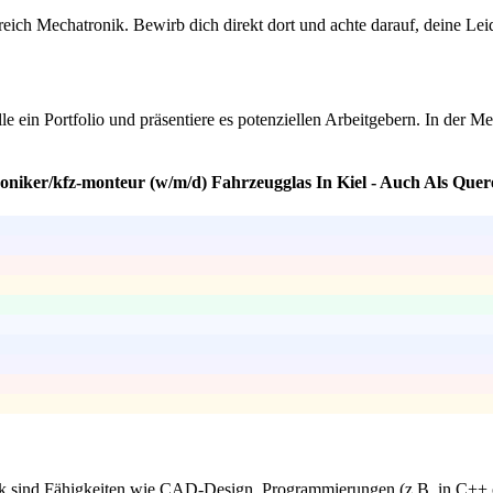
reich Mechatronik. Bewirb dich direkt dort und achte darauf, deine Le
elle ein Portfolio und präsentiere es potenziellen Arbeitgebern. In der
oniker/kfz-monteur (w/m/d) Fahrzeugglas In Kiel - Auch Als Quere
k sind Fähigkeiten wie CAD-Design, Programmierungen (z.B. in C++ o