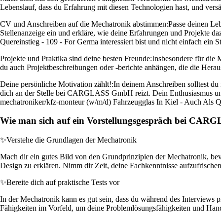
Lebenslauf, dass du Erfahrung mit diesen Technologien hast, und vers
CV und Anschreiben auf die Mechatronik abstimmen:
Passe deinen Le
Stellenanzeige ein und erkläre, wie deine Erfahrungen und Projekte da
Quereinstieg - 109 - For Germa interessiert bist und nicht einfach ein 
Projekte und Praktika sind deine besten Freunde:
Insbesondere für die M
du auch Projektbeschreibungen oder -berichte anhängen, die die Heraus
Deine persönliche Motivation zählt!:
In deinem Anschreiben solltest du 
dich an der Stelle bei CARGLASS GmbH reizt. Dein Enthusiasmus und 
mechatroniker/kfz-monteur (w/m/d) Fahrzeugglas In Kiel - Auch Als Qu
Wie man sich auf ein Vorstellungsgespräch bei CAR
✨
Verstehe die Grundlagen der Mechatronik
Mach dir ein gutes Bild von den Grundprinzipien der Mechatronik, b
Design zu erklären. Nimm dir Zeit, deine Fachkenntnisse aufzufrische
✨
Bereite dich auf praktische Tests vor
In der Mechatronik kann es gut sein, dass du während des Interviews 
Fähigkeiten im Vorfeld, um deine Problemlösungsfähigkeiten und Handfe