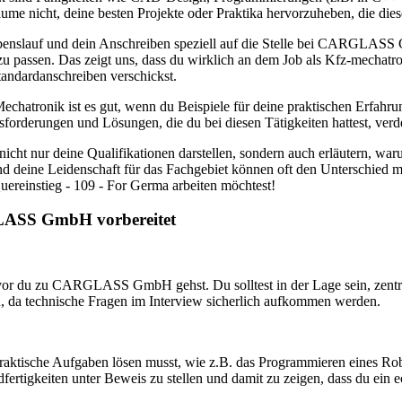
äume nicht, deine besten Projekte oder Praktika hervorzuheben, die di
benslauf und dein Anschreiben speziell auf die Stelle bei CARGLASS
zu passen. Das zeigt uns, dass du wirklich an dem Job als Kfz-mechatr
Standardanschreiben verschickst.
echatronik ist es gut, wenn du Beispiele für deine praktischen Erfahrun
forderungen und Lösungen, die du bei diesen Tätigkeiten hattest, verd
nicht nur deine Qualifikationen darstellen, sondern auch erläutern, wa
deine Leidenschaft für das Fachgebiet können oft den Unterschied m
ereinstieg - 109 - For Germa arbeiten möchtest!
GLASS GmbH vorbereitet
evor du zu CARGLASS GmbH gehst. Du solltest in der Lage sein, zent
n, da technische Fragen im Interview sicherlich aufkommen werden.
praktische Aufgaben lösen musst, wie z.B. das Programmieren eines Rob
rtigkeiten unter Beweis zu stellen und damit zu zeigen, dass du ein e