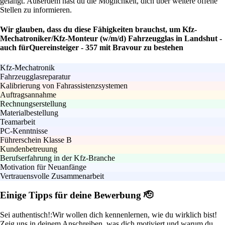
gelangt. Außerdem hast du die Möglichkeit, dich über weitere offene
Stellen zu informieren.
Wir glauben, dass du diese Fähigkeiten brauchst, um Kfz-
Mechatroniker/Kfz-Monteur (w/m/d) Fahrzeugglas in Landshut -
auch fürQuereinsteiger - 357 mit Bravour zu bestehen
Kfz-Mechatronik
Fahrzeugglasreparatur
Kalibrierung von Fahrassistenzsystemen
Auftragsannahme
Rechnungserstellung
Materialbestellung
Teamarbeit
PC-Kenntnisse
Führerschein Klasse B
Kundenbetreuung
Berufserfahrung in der Kfz-Branche
Motivation für Neuanfänge
Vertrauensvolle Zusammenarbeit
Einige Tipps für deine Bewerbung 🫡
Sei authentisch!:
Wir wollen dich kennenlernen, wie du wirklich bist!
Zeig uns in deinem Anschreiben, was dich motiviert und warum du