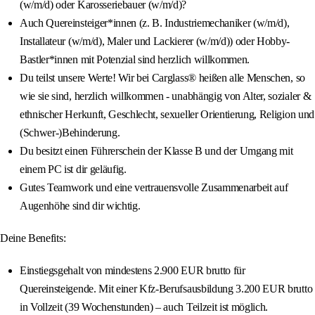
(w/m/d) oder Karosseriebauer (w/m/d)?
Auch Quereinsteiger*innen (z. B. Industriemechaniker (w/m/d),
Installateur (w/m/d), Maler und Lackierer (w/m/d)) oder Hobby-
Bastler*innen mit Potenzial sind herzlich willkommen.
Du teilst unsere Werte! Wir bei Carglass® heißen alle Menschen, so
wie sie sind, herzlich willkommen - unabhängig von Alter, sozialer &
ethnischer Herkunft, Geschlecht, sexueller Orientierung, Religion und
(Schwer-)Behinderung.
Du besitzt einen Führerschein der Klasse B und der Umgang mit
einem PC ist dir geläufig.
Gutes Teamwork und eine vertrauensvolle Zusammenarbeit auf
Augenhöhe sind dir wichtig.
Deine Benefits:
Einstiegsgehalt von mindestens 2.900 EUR brutto für
Quereinsteigende. Mit einer Kfz-Berufsausbildung 3.200 EUR brutto
in Vollzeit (39 Wochenstunden) – auch Teilzeit ist möglich.