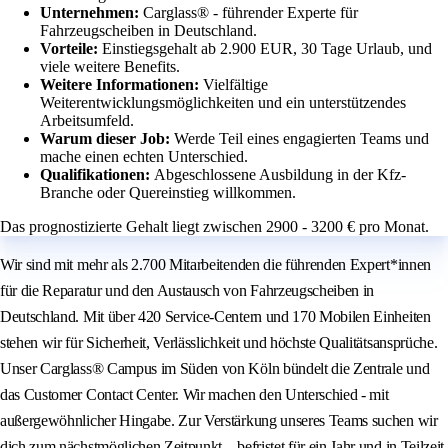
Unternehmen:
Carglass® - führender Experte für
Fahrzeugscheiben in Deutschland.
Vorteile:
Einstiegsgehalt ab 2.900 EUR, 30 Tage Urlaub, und
viele weitere Benefits.
Weitere Informationen:
Vielfältige
Weiterentwicklungsmöglichkeiten und ein unterstützendes
Arbeitsumfeld.
Warum dieser Job:
Werde Teil eines engagierten Teams und
mache einen echten Unterschied.
Qualifikationen:
Abgeschlossene Ausbildung in der Kfz-
Branche oder Quereinstieg willkommen.
Das prognostizierte Gehalt liegt zwischen 2900 - 3200 € pro Monat.
Wir sind mit mehr als 2.700 Mitarbeitenden die führenden Expert*innen
für die Reparatur und den Austausch von Fahrzeugscheiben in
Deutschland. Mit über 420 Service-Centern und 170 Mobilen Einheiten
stehen wir für Sicherheit, Verlässlichkeit und höchste Qualitätsansprüche.
Unser Carglass® Campus im Süden von Köln bündelt die Zentrale und
das Customer Contact Center. Wir machen den Unterschied - mit
außergewöhnlicher Hingabe. Zur Verstärkung unseres Teams suchen wir
dich zum nächstmöglichen Zeitpunkt – befristet für ein Jahr und in Teilzeit