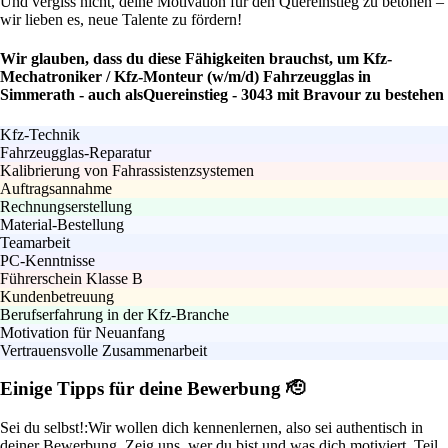
Und vergiss nicht, deine Motivation für den Quereinstieg zu betonen –
wir lieben es, neue Talente zu fördern!
Wir glauben, dass du diese Fähigkeiten brauchst, um Kfz-
Mechatroniker / Kfz-Monteur (w/m/d) Fahrzeugglas in
Simmerath - auch alsQuereinstieg - 3043 mit Bravour zu bestehen
Kfz-Technik
Fahrzeugglas-Reparatur
Kalibrierung von Fahrassistenzsystemen
Auftragsannahme
Rechnungserstellung
Material-Bestellung
Teamarbeit
PC-Kenntnisse
Führerschein Klasse B
Kundenbetreuung
Berufserfahrung in der Kfz-Branche
Motivation für Neuanfang
Vertrauensvolle Zusammenarbeit
Einige Tipps für deine Bewerbung 🫡
Sei du selbst!:
Wir wollen dich kennenlernen, also sei authentisch in
deiner Bewerbung. Zeig uns, wer du bist und was dich motiviert, Teil