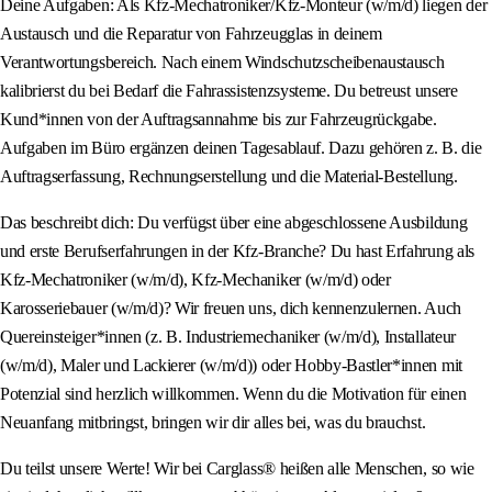
Deine Aufgaben: Als Kfz-Mechatroniker/Kfz-Monteur (w/m/d) liegen der
Austausch und die Reparatur von Fahrzeugglas in deinem
Verantwortungsbereich. Nach einem Windschutzscheibenaustausch
kalibrierst du bei Bedarf die Fahrassistenzsysteme. Du betreust unsere
Kund*innen von der Auftragsannahme bis zur Fahrzeugrückgabe.
Aufgaben im Büro ergänzen deinen Tagesablauf. Dazu gehören z. B. die
Auftragserfassung, Rechnungserstellung und die Material-Bestellung.
Das beschreibt dich: Du verfügst über eine abgeschlossene Ausbildung
und erste Berufserfahrungen in der Kfz-Branche? Du hast Erfahrung als
Kfz-Mechatroniker (w/m/d), Kfz-Mechaniker (w/m/d) oder
Karosseriebauer (w/m/d)? Wir freuen uns, dich kennenzulernen. Auch
Quereinsteiger*innen (z. B. Industriemechaniker (w/m/d), Installateur
(w/m/d), Maler und Lackierer (w/m/d)) oder Hobby-Bastler*innen mit
Potenzial sind herzlich willkommen. Wenn du die Motivation für einen
Neuanfang mitbringst, bringen wir dir alles bei, was du brauchst.
Du teilst unsere Werte! Wir bei Carglass® heißen alle Menschen, so wie