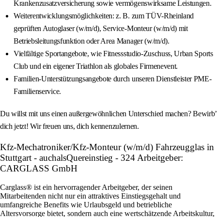
Krankenzusatzversicherung sowie vermögenswirksame Leistungen.
Weiterentwicklungsmöglichkeiten: z. B. zum TÜV-Rheinland
geprüften Autoglaser (w/m/d), Service-Monteur (w/m/d) mit
Betriebsleitungsfunktion oder Area Manager (w/m/d).
Vielfältige Sportangebote, wie Fitnessstudio-Zuschuss, Urban Sports
Club und ein eigener Triathlon als globales Firmenevent.
Familien-Unterstützungsangebote durch unseren Dienstleister PME-
Familienservice.
Du willst mit uns einen außergewöhnlichen Unterschied machen? Bewirb’
dich jetzt! Wir freuen uns, dich kennenzulernen.
Kfz-Mechatroniker/Kfz-Monteur (w/m/d) Fahrzeugglas in
Stuttgart - auchalsQuereinstieg - 324 Arbeitgeber:
CARGLASS GmbH
Carglass® ist ein hervorragender Arbeitgeber, der seinen
Mitarbeitenden nicht nur ein attraktives Einstiegsgehalt und
umfangreiche Benefits wie Urlaubsgeld und betriebliche
Altersvorsorge bietet, sondern auch eine wertschätzende Arbeitskultur,