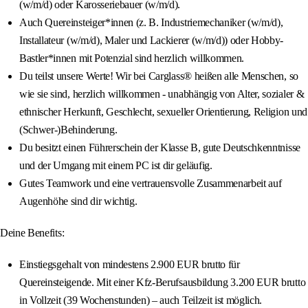
(w/m/d) oder Karosseriebauer (w/m/d).
Auch Quereinsteiger*innen (z. B. Industriemechaniker (w/m/d),
Installateur (w/m/d), Maler und Lackierer (w/m/d)) oder Hobby-
Bastler*innen mit Potenzial sind herzlich willkommen.
Du teilst unsere Werte! Wir bei Carglass® heißen alle Menschen, so
wie sie sind, herzlich willkommen - unabhängig von Alter, sozialer &
ethnischer Herkunft, Geschlecht, sexueller Orientierung, Religion und
(Schwer-)Behinderung.
Du besitzt einen Führerschein der Klasse B, gute Deutschkenntnisse
und der Umgang mit einem PC ist dir geläufig.
Gutes Teamwork und eine vertrauensvolle Zusammenarbeit auf
Augenhöhe sind dir wichtig.
Deine Benefits:
Einstiegsgehalt von mindestens 2.900 EUR brutto für
Quereinsteigende. Mit einer Kfz-Berufsausbildung 3.200 EUR brutto
in Vollzeit (39 Wochenstunden) – auch Teilzeit ist möglich.