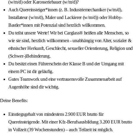
(w/m/d) oder Karosseriebauer (w/m/d)?
Auch Quereinsteiger*innen (z. B. Industriemechaniker (w/m/d),
Installateur (w/m/d), Maler und Lackierer (w/m/d)) oder Hobby-
Bastler*innen mit Potenzial sind herzlich willkommen.
Du teilst unsere Werte! Wir bei Carglass® heißen alle Menschen, so
wie sie sind, herzlich willkommen - unabhängig von Alter, sozialer &
ethnischer Herkunft, Geschlecht, sexueller Orientierung, Religion und
(Schwer-)Behinderung.
Du besitzt einen Führerschein der Klasse B und der Umgang mit
einem PC ist dir geläufig.
Gutes Teamwork und eine vertrauensvolle Zusammenarbeit auf
Augenhöhe sind dir wichtig.
Deine Benefits:
Einstiegsgehalt von mindestens 2.900 EUR brutto für
Quereinsteigende. Mit einer Kfz-Berufsausbildung 3.200 EUR brutto
in Vollzeit (39 Wochenstunden) – auch Teilzeit ist möglich.