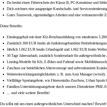
Du besitzt einen Führerschein der Klasse B, PC-Kenntnisse und fühlst 
Dich zeichnen eine ausgeprägte Kundschafts- und Serviceorientierun
Gutes Teamwork, eigenständiges Arbeiten und eine vertrauensvolle Z
Deine Benefits:
Einstiegsgehalt mit einer Kfz-Berufsausbildung von mindestens 3.200 
Zusätzlich 300 EUR brutto als funktionsgebundene Betriebsleitungsz
Jährlich 1.062 EUR brutto Urlaubsgeld und 1.062 EUR brutto Weihn
30 Tage Jahresurlaub, zusätzlich Sonderurlaub für außergewöhnliche A
Leasing-Modelle für Kfz, E-Bikes und Fahrrad sowie Mobilitätszusch
Zuschuss zur betrieblichen Altersvorsorge und subventionierte Kra
Weiterentwicklungsmöglichkeiten: z. B. zum Area Manager (w/m/d).
Vielfältige Sportangebote, wie Fitnessstudio-Zuschuss, Urban Sports C
Familien-Unterstützungsangebote durch unseren Dienstleister PME-Fa
… und viele weitere Benefits!
Du willst mit uns einen außergewöhnlichen Unterschied machen? Bewirb’ d