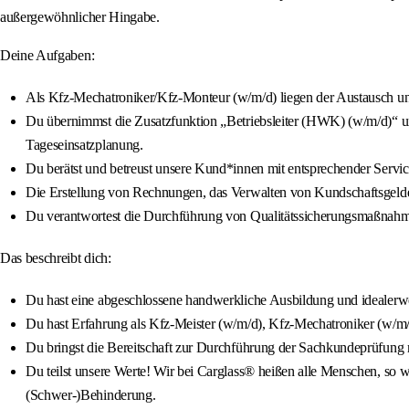
außergewöhnlicher Hingabe.
Deine Aufgaben:
Als Kfz-Mechatroniker/Kfz-Monteur (w/m/d) liegen der Austausch und
Du übernimmst die Zusatzfunktion „Betriebsleiter (HWK) (w/m/d)“ und
Tageseinsatzplanung.
Du berätst und betreust unsere Kund*innen mit entsprechender Servi
Die Erstellung von Rechnungen, das Verwalten von Kundschaftsgeldern
Du verantwortest die Durchführung von Qualitätssicherungsmaßnahm
Das beschreibt dich:
Du hast eine abgeschlossene handwerkliche Ausbildung und idealerwe
Du hast Erfahrung als Kfz-Meister (w/m/d), Kfz-Mechatroniker (w/m
Du bringst die Bereitschaft zur Durchführung der Sachkundeprüfung mi
Du teilst unsere Werte! Wir bei Carglass® heißen alle Menschen, so wi
(Schwer-)Behinderung.