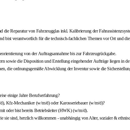
 die Reparatur von Fahrzeugglas inkl. Kalibrierung der Fahrassistenzsys
 bist verantwortlich für die technisch-fachlichen Themen vor Ort und di
ceorientierung von der Auftragsannahme bis zur Fahrzeugrückgabe.
 sowie die Disposition und Erstellung eingehender Aufträge liegen in dei
en, die ordnungsgemäße Abwicklung der Inventur sowie die Sicherstellu
ise einige Jahre Berufserfahrung?
/d), Kfz-Mechaniker (w/m/d) oder Karosseriebauer (w/m/d)?
t oder bist bereits Betriebsleiter (HWK) (w/m/d).
e sie sind, herzlich willkommen - unabhängig von Alter, sozialer & ethnis