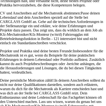
Technologien hast, und versäume nicht, deine besten Projekte oder
Praktika hervorzuheben, die diese Kompetenzen belegen.
CV und Anschreiben auf die Mechatronik abstimmen:
Passe deinen
Lebenslauf und dein Anschreiben speziell auf die Stelle bei
CARGLASS GmbH an. Gehe auf die technischen Anforderungen in
der Stellenanzeige ein und erkläre, wie deine Erfahrungen und
Projekte dazu passen. Das zeigt uns, dass du wirklich an dem Job als
Kfz-Mechatroniker/Kfz-Monteur (w/m/d) Fahrzeugglas mit
Betriebsleitungsfunktion in Berlin - 121 interessiert bist und nicht
einfach ein Standardanschreiben verschickst.
Projekte und Praktika sind deine besten Freunde:
Insbesondere für die
Mechatronik ist es gut, wenn du Beispiele für deine praktischen
Erfahrungen in deinem Lebenslauf oder Portfolio auflistest. Zusätzlich
kannst du auch Projektbeschreibungen oder -berichte anhängen, die
die Herausforderungen und Lösungen, die du bei diesen Tätigkeiten
hattest, verdeutlichen.
Deine persönliche Motivation zählt!:
In deinem Anschreiben solltest du
nicht nur deine Qualifikationen darstellen, sondern auch erläutern,
warum du dich für die Mechatronik als Karriere entschieden hast und
was dich an der Stelle bei CARGLASS GmbH reizt. Dein
Enthusiasmus und deine Leidenschaft für das Fachgebiet können oft
den Unterschied machen. Lass uns wissen, warum du genau bei uns
als Kfz-Mechatroniker/Kfz-Monteur (w/m/d) Fahrzeugglas mit