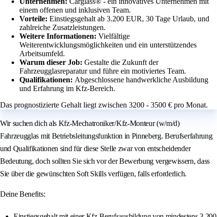
Unternehmen:
Carglass® - ein innovatives Unternehmen mit
einem offenen und inklusiven Team.
Vorteile:
Einstiegsgehalt ab 3.200 EUR, 30 Tage Urlaub, und
zahlreiche Zusatzleistungen.
Weitere Informationen:
Vielfältige
Weiterentwicklungsmöglichkeiten und ein unterstützendes
Arbeitsumfeld.
Warum dieser Job:
Gestalte die Zukunft der
Fahrzeugglasreparatur und führe ein motiviertes Team.
Qualifikationen:
Abgeschlossene handwerkliche Ausbildung
und Erfahrung im Kfz-Bereich.
Das prognostizierte Gehalt liegt zwischen 3200 - 3500 € pro Monat.
Wir suchen dich als Kfz-Mechatroniker/Kfz-Monteur (w/m/d)
Fahrzeugglas mit Betriebsleitungsfunktion in Pinneberg. Berufserfahrung
und Qualifikationen sind für diese Stelle zwar von entscheidender
Bedeutung, doch sollten Sie sich vor der Bewerbung vergewissern, dass
Sie über die gewünschten Soft Skills verfügen, falls erforderlich.
Deine Benefits:
Einstiegsgehalt mit einer Kfz-Berufsausbildung von mindestens 3.200