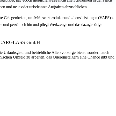
gebildet, hat jedoch möglicherweise nicht alle Schulungen in der Praxis
ichen und neue oder unbekannte Aufgaben abzuschließen.
ignete Gelegenheiten, um Mehrwertprodukte und -dienstleistungen (VAPS) zu
liale und persönlich hin und pflegt Werkzeuge und das dazugehörige
eber: CARGLASS GmbH
ie Urlaubsgeld und betriebliche Altersvorsorge bietet, sondern auch
amischen Umfeld zu arbeiten, das Quereinsteigern eine Chance gibt und