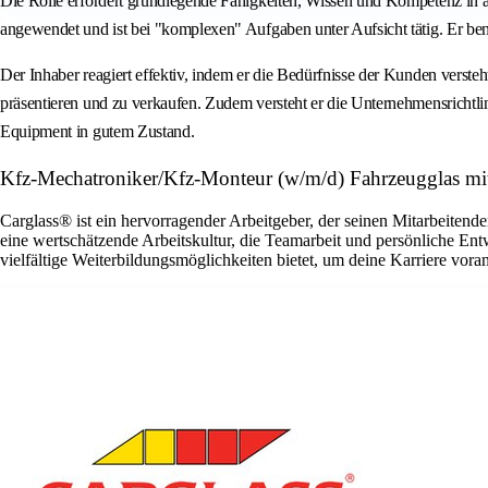
Die Rolle erfordert grundlegende Fähigkeiten, Wissen und Kompetenz in al
angewendet und ist bei "komplexen" Aufgaben unter Aufsicht tätig. Er be
Der Inhaber reagiert effektiv, indem er die Bedürfnisse der Kunden verst
präsentieren und zu verkaufen. Zudem versteht er die Unternehmensrichtlin
Equipment in gutem Zustand.
Kfz-Mechatroniker/Kfz-Monteur (w/m/d) Fahrzeugglas m
Carglass® ist ein hervorragender Arbeitgeber, der seinen Mitarbeitende
eine wertschätzende Arbeitskultur, die Teamarbeit und persönliche En
vielfältige Weiterbildungsmöglichkeiten bietet, um deine Karriere vora