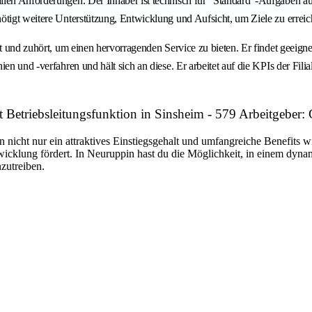
len Anforderungen. Der Inhaber ist technisch für "Standard"-Aufgaben aus
nötigt weitere Unterstützung, Entwicklung und Aufsicht, um Ziele zu erre
eht und zuhört, um einen hervorragenden Service zu bieten. Er findet gee
ien und -verfahren und hält sich an diese. Er arbeitet auf die KPIs der Fi
it Betriebsleitungsfunktion in Sinsheim - 579 Arbeitg
n nicht nur ein attraktives Einstiegsgehalt und umfangreiche Benefits w
twicklung fördert. In Neuruppin hast du die Möglichkeit, in einem dyn
nzutreiben.