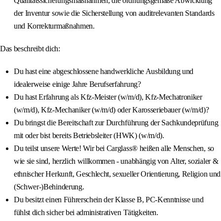
Qualitätssicherungsmaßnahmen, die ordnungsgemäße Abwicklung
der Inventur sowie die Sicherstellung von auditrelevanten Standards
und Korrekturmaßnahmen.
Das beschreibt dich:
Du hast eine abgeschlossene handwerkliche Ausbildung und
idealerweise einige Jahre Berufserfahrung?
Du hast Erfahrung als Kfz-Meister (w/m/d), Kfz-Mechatroniker
(w/m/d), Kfz-Mechaniker (w/m/d) oder Karosseriebauer (w/m/d)?
Du bringst die Bereitschaft zur Durchführung der Sachkundeprüfung
mit oder bist bereits Betriebsleiter (HWK) (w/m/d).
Du teilst unsere Werte! Wir bei Carglass® heißen alle Menschen, so
wie sie sind, herzlich willkommen - unabhängig von Alter, sozialer &
ethnischer Herkunft, Geschlecht, sexueller Orientierung, Religion und
(Schwer-)Behinderung.
Du besitzt einen Führerschein der Klasse B, PC-Kenntnisse und
fühlst dich sicher bei administrativen Tätigkeiten.