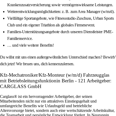
Krankenzusatzversicherung sowie vermögenswirksame Leistungen.
Weiterentwicklungsmöglichkeiten: z. B. zum Area Manager (w/m/d).
Vielfältige Sportangebote, wie Fitnessstudio-Zuschuss, Urban Sports
Club und ein eigener Triathlon als globales Firmenevent.
Familien-Unterstützungsangebote durch unseren Dienstleister PME-
Familienservice.
… und viele weitere Benefits!
Du willst mit uns einen außergewöhnlichen Unterschied machen? Bewirb’
dich jetzt! Wir freuen uns, dich kennenzulernen.
Kfz-Mechatroniker/Kfz-Monteur (w/m/d) Fahrzeugglas
mit Betriebsleitungsfunktionin Berlin - 121 Arbeitgeber:
CARGLASS GmbH
Carglass® ist ein hervorragender Arbeitgeber, der seinen
Mitarbeitenden nicht nur ein attraktives Einstiegsgehalt und
umfangreiche Benefits wie Urlaubsgeld und betriebliche
Altersvorsorge bietet, sondern auch eine wertschätzende Arbeitskultur,
die Teamarbeit und persönliche Entwicklung fördert. In Neuruppin