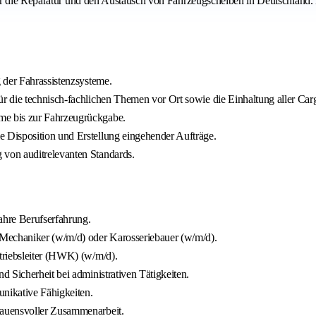
ür die Reparatur und den Austausch von Fahrzeugscheiben in Deutschland.
 der Fahrassistenzsysteme.
 die technisch-fachlichen Themen vor Ort sowie die Einhaltung aller Car
me bis zur Fahrzeugrückgabe.
 Disposition und Erstellung eingehender Aufträge.
von auditrelevanten Standards.
ahre Berufserfahrung.
-Mechaniker (w/m/d) oder Karosseriebauer (w/m/d).
triebsleiter (HWK) (w/m/d).
 Sicherheit bei administrativen Tätigkeiten.
nikative Fähigkeiten.
rauensvoller Zusammenarbeit.