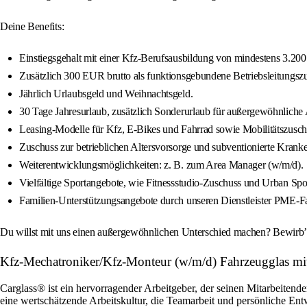
Deine Benefits:
Einstiegsgehalt mit einer Kfz-Berufsausbildung von mindestens 3.200 
Zusätzlich 300 EUR brutto als funktionsgebundene Betriebsleitungszu
Jährlich Urlaubsgeld und Weihnachtsgeld.
30 Tage Jahresurlaub, zusätzlich Sonderurlaub für außergewöhnliche A
Leasing-Modelle für Kfz, E-Bikes und Fahrrad sowie Mobilitätszusch
Zuschuss zur betrieblichen Altersvorsorge und subventionierte Krank
Weiterentwicklungsmöglichkeiten: z. B. zum Area Manager (w/m/d).
Vielfältige Sportangebote, wie Fitnessstudio-Zuschuss und Urban Spo
Familien-Unterstützungsangebote durch unseren Dienstleister PME-Fa
Du willst mit uns einen außergewöhnlichen Unterschied machen? Bewirb’ d
Kfz-Mechatroniker/Kfz-Monteur (w/m/d) Fahrzeugglas m
Carglass® ist ein hervorragender Arbeitgeber, der seinen Mitarbeitende
eine wertschätzende Arbeitskultur, die Teamarbeit und persönliche En