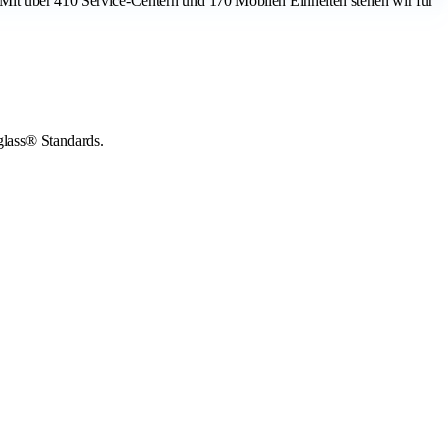
 Mit über 410 Service-Centern und 170 Mobilen Einheiten stehen wir für
glass® Standards.