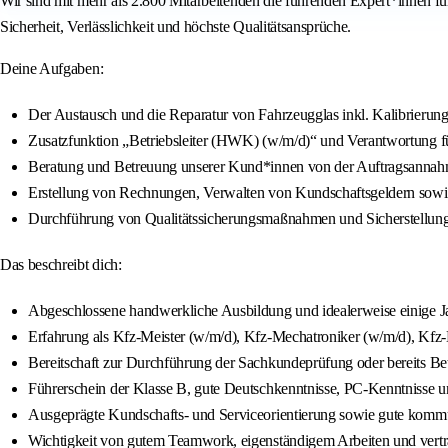
Wir sind mit mehr als 2.800 Mitarbeitenden die führenden Expert*innen f
Sicherheit, Verlässlichkeit und höchste Qualitätsansprüche.
Deine Aufgaben:
Der Austausch und die Reparatur von Fahrzeugglas inkl. Kalibrierung
Zusatzfunktion „Betriebsleiter (HWK) (w/m/d)“ und Verantwortung für
Beratung und Betreuung unserer Kund*innen von der Auftragsannah
Erstellung von Rechnungen, Verwalten von Kundschaftsgeldern sowie
Durchführung von Qualitätssicherungsmaßnahmen und Sicherstellung 
Das beschreibt dich:
Abgeschlossene handwerkliche Ausbildung und idealerweise einige J
Erfahrung als Kfz-Meister (w/m/d), Kfz-Mechatroniker (w/m/d), Kfz
Bereitschaft zur Durchführung der Sachkundeprüfung oder bereits Be
Führerschein der Klasse B, gute Deutschkenntnisse, PC-Kenntnisse und
Ausgeprägte Kundschafts- und Serviceorientierung sowie gute kommu
Wichtigkeit von gutem Teamwork, eigenständigem Arbeiten und vert