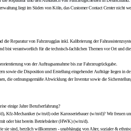
ür die Reparatur und den Austausch von Fahrzeugscheiben in Deutschland.
verwaltung liegt im Süden von Köln, das Customer Contact Center nicht we
 die Reparatur von Fahrzeugglas inkl. Kalibrierung der Fahrassistenzsys
 bist verantwortlich für die technisch-fachlichen Themen vor Ort und di
ceorientierung von der Auftragsannahme bis zur Fahrzeugrückgabe.
 sowie die Disposition und Erstellung eingehender Aufträge liegen in dei
en, die ordnungsgemäße Abwicklung der Inventur sowie die Sicherstellu
ise einige Jahre Berufserfahrung?
d), Kfz-Mechaniker (w/m/d) oder Karosseriebauer (w/m/d)? Wir freuen un
t oder bist bereits Betriebsleiter (HWK) (w/m/d).
e sie sind, herzlich willkommen - unabhängig von Alter, sozialer & ethnis