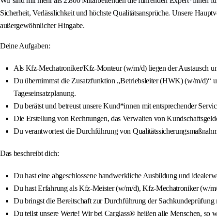
Wir sind mit mehr als 2.800 Mitarbeitenden die führenden Expert*innen f
Sicherheit, Verlässlichkeit und höchste Qualitätsansprüche. Unsere Haupt
außergewöhnlicher Hingabe.
Deine Aufgaben:
Als Kfz-Mechatroniker/Kfz-Monteur (w/m/d) liegen der Austausch und
Du übernimmst die Zusatzfunktion „Betriebsleiter (HWK) (w/m/d)“ und
Tageseinsatzplanung.
Du berätst und betreust unsere Kund*innen mit entsprechender Servi
Die Erstellung von Rechnungen, das Verwalten von Kundschaftsgeldern
Du verantwortest die Durchführung von Qualitätssicherungsmaßnahm
Das beschreibt dich:
Du hast eine abgeschlossene handwerkliche Ausbildung und idealerwe
Du hast Erfahrung als Kfz-Meister (w/m/d), Kfz-Mechatroniker (w/m/
Du bringst die Bereitschaft zur Durchführung der Sachkundeprüfung mi
Du teilst unsere Werte! Wir bei Carglass® heißen alle Menschen, so wi