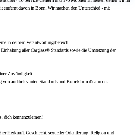
 Mit über 410 Service-Centern und 170 Mobilen Einheiten stehen wir für
it entfernt davon in Bonn. Wir machen den Unterschied - mit
teme in deinem Verantwortungsbereich.
e Einhaltung aller Carglass® Standards sowie die Umsetzung der
ner Zuständigkeit.
ng von auditrelevanten Standards und Korrekturmaßnahmen.
s, dich kennenzulernen!
cher Herkunft, Geschlecht, sexueller Orientierung, Religion und