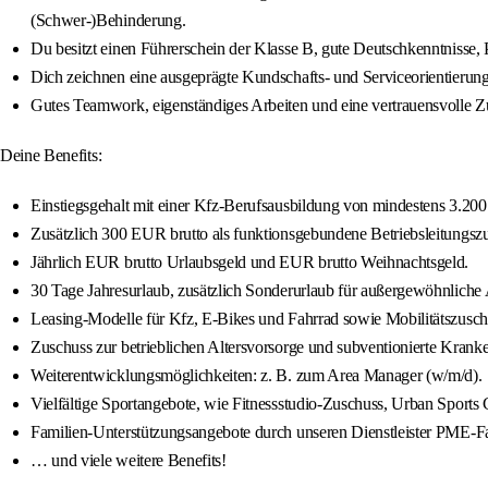
(Schwer-)Behinderung.
Du besitzt einen Führerschein der Klasse B, gute Deutschkenntnisse, P
Dich zeichnen eine ausgeprägte Kundschafts- und Serviceorientierun
Gutes Teamwork, eigenständiges Arbeiten und eine vertrauensvolle Z
Deine Benefits:
Einstiegsgehalt mit einer Kfz-Berufsausbildung von mindestens 3.200 
Zusätzlich 300 EUR brutto als funktionsgebundene Betriebsleitungsz
Jährlich EUR brutto Urlaubsgeld und EUR brutto Weihnachtsgeld.
30 Tage Jahresurlaub, zusätzlich Sonderurlaub für außergewöhnliche A
Leasing-Modelle für Kfz, E-Bikes und Fahrrad sowie Mobilitätszusch
Zuschuss zur betrieblichen Altersvorsorge und subventionierte Kra
Weiterentwicklungsmöglichkeiten: z. B. zum Area Manager (w/m/d).
Vielfältige Sportangebote, wie Fitnessstudio-Zuschuss, Urban Sports C
Familien-Unterstützungsangebote durch unseren Dienstleister PME-Fa
… und viele weitere Benefits!