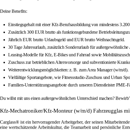
Deine Benefits:
Einstiegsgehalt mit einer Kfz-Berufsausbildung von mindestens 3.200 
Zusätzlich 300 EUR brutto als funktionsgebundene Betriebsleitungsz
Jährlich EUR brutto Urlaubsgeld und EUR brutto Weihnachtsgeld.
30 Tage Jahresurlaub, zusätzlich Sonderurlaub für außergewöhnliche A
Leasing-Modelle für Kfz, E-Bikes und Fahrrad sowie Mobilitätszusch
Zuschuss zur betrieblichen Altersvorsorge und subventionierte Krank
Weiterentwicklungsmöglichkeiten: z. B. zum Area Manager (w/m/d).
Vielfältige Sportangebote, wie Fitnessstudio-Zuschuss und Urban Spo
Familien-Unterstützungsangebote durch unseren Dienstleister PME-Fa
Du willst mit uns einen außergewöhnlichen Unterschied machen? Bewirb’ d
Kfz-Mechatroniker/Kfz-Monteur (w/m/d) Fahrzeugglas m
Carglass® ist ein hervorragender Arbeitgeber, der seinen Mitarbeitende
eine wertschätzende Arbeitskultur, die Teamarbeit und persönliche En