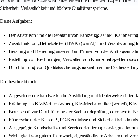
Wir sind mit mehr als 2.800 Mitarbeitenden die führenden Expert*innen f
Sicherheit, Verlässlichkeit und höchste Qualitätsansprüche.
Deine Aufgaben:
Der Austausch und die Reparatur von Fahrzeugglas inkl. Kalibrierung
Zusatzfunktion „Betriebsleiter (HWK) (w/m/d)“ und Verantwortung für
Beratung und Betreuung unserer Kund*innen von der Auftragsannah
Erstellung von Rechnungen, Verwalten von Kundschaftsgeldern sowie
Durchführung von Qualitätssicherungsmaßnahmen und Sicherstellung 
Das beschreibt dich:
Abgeschlossene handwerkliche Ausbildung und idealerweise einige J
Erfahrung als Kfz-Meister (w/m/d), Kfz-Mechatroniker (w/m/d), Kfz
Bereitschaft zur Durchführung der Sachkundeprüfung oder bereits Be
Führerschein der Klasse B, PC-Kenntnisse und Sicherheit bei administ
Ausgeprägte Kundschafts- und Serviceorientierung sowie gute kommu
Wichtigkeit von gutem Teamwork, eigenständigem Arbeiten und vert