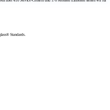
 Mit über 410 Service-Centern und 170 Mobilen Einheiten stehen wir für
glass® Standards.