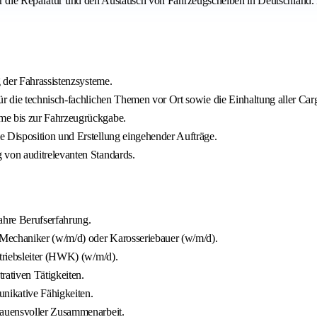
ür die Reparatur und den Austausch von Fahrzeugscheiben in Deutschland.
 der Fahrassistenzsysteme.
 die technisch-fachlichen Themen vor Ort sowie die Einhaltung aller Car
me bis zur Fahrzeugrückgabe.
 Disposition und Erstellung eingehender Aufträge.
von auditrelevanten Standards.
ahre Berufserfahrung.
-Mechaniker (w/m/d) oder Karosseriebauer (w/m/d).
triebsleiter (HWK) (w/m/d).
rativen Tätigkeiten.
nikative Fähigkeiten.
rauensvoller Zusammenarbeit.