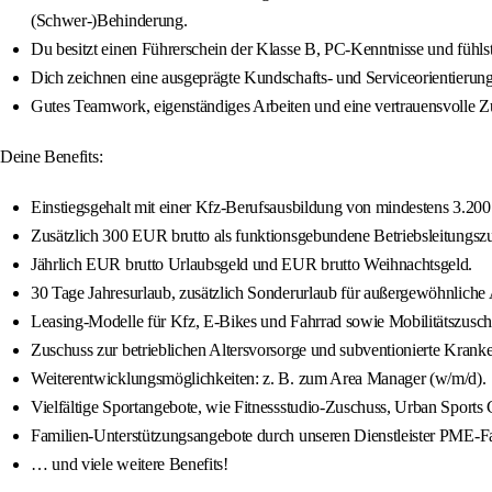
(Schwer-)Behinderung.
Du besitzt einen Führerschein der Klasse B, PC-Kenntnisse und fühlst 
Dich zeichnen eine ausgeprägte Kundschafts- und Serviceorientierun
Gutes Teamwork, eigenständiges Arbeiten und eine vertrauensvolle Z
Deine Benefits:
Einstiegsgehalt mit einer Kfz-Berufsausbildung von mindestens 3.200 
Zusätzlich 300 EUR brutto als funktionsgebundene Betriebsleitungsz
Jährlich EUR brutto Urlaubsgeld und EUR brutto Weihnachtsgeld.
30 Tage Jahresurlaub, zusätzlich Sonderurlaub für außergewöhnliche A
Leasing-Modelle für Kfz, E-Bikes und Fahrrad sowie Mobilitätszusch
Zuschuss zur betrieblichen Altersvorsorge und subventionierte Kra
Weiterentwicklungsmöglichkeiten: z. B. zum Area Manager (w/m/d).
Vielfältige Sportangebote, wie Fitnessstudio-Zuschuss, Urban Sports C
Familien-Unterstützungsangebote durch unseren Dienstleister PME-Fa
… und viele weitere Benefits!