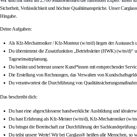
Wir sind mit mehr als 2.700 Mitarbeitenden die führenden Expert*innen f
Sicherheit, Verlässlichkeit und höchste Qualitätsansprüche. Unser Carg
Hingabe.
Deine Aufgaben:
Als Kfz-Mechatroniker / Kfz-Monteur (w/m/d) liegen der Austausch u
Du übernimmst die Zusatzfunktion „Betriebsleiter (HWK) (w/m/d)“ und
Tageseinsatzplanung.
Du berätst und betreust unsere Kund*innen mit entsprechender Servi
Die Erstellung von Rechnungen, das Verwalten von Kundschaftsgeldern
Du verantwortest die Durchführung von Qualitätssicherungsmaßnahm
Das beschreibt dich:
Du hast eine abgeschlossene handwerkliche Ausbildung und idealerwe
Du hast Erfahrung als Kfz-Meister (w/m/d), Kfz-Mechatroniker (w/m
Du bringst die Bereitschaft zur Durchführung der Sachkundeprüfung mi
Du teilst unsere Werte! Wir bei Carglass® heißen alle Menschen, so wi