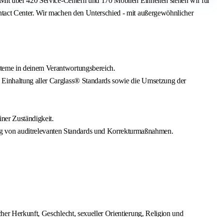
 Mit über 420 Service-Centern und 170 Mobilen Einheiten stehen wir für
ntact Center. Wir machen den Unterschied - mit außergewöhnlicher
steme in deinem Verantwortungsbereich.
e Einhaltung aller Carglass® Standards sowie die Umsetzung der
ner Zuständigkeit.
ng von auditrelevanten Standards und Korrekturmaßnahmen.
cher Herkunft, Geschlecht, sexueller Orientierung, Religion und