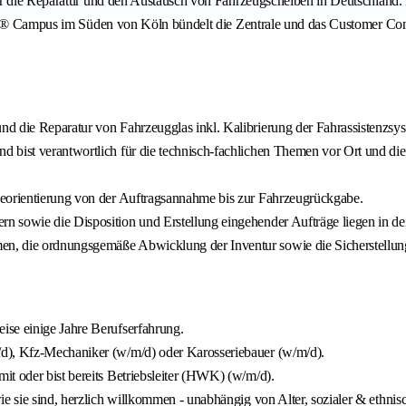
ür die Reparatur und den Austausch von Fahrzeugscheiben in Deutschland.
lass® Campus im Süden von Köln bündelt die Zentrale und das Customer Co
nd die Reparatur von Fahrzeugglas inkl. Kalibrierung der Fahrassistenzsy
 bist verantwortlich für die technisch-fachlichen Themen vor Ort und di
ceorientierung von der Auftragsannahme bis zur Fahrzeugrückgabe.
 sowie die Disposition und Erstellung eingehender Aufträge liegen in dei
en, die ordnungsgemäße Abwicklung der Inventur sowie die Sicherstellu
ise einige Jahre Berufserfahrung.
/d), Kfz-Mechaniker (w/m/d) oder Karosseriebauer (w/m/d).
t oder bist bereits Betriebsleiter (HWK) (w/m/d).
e sie sind, herzlich willkommen - unabhängig von Alter, sozialer & ethnis