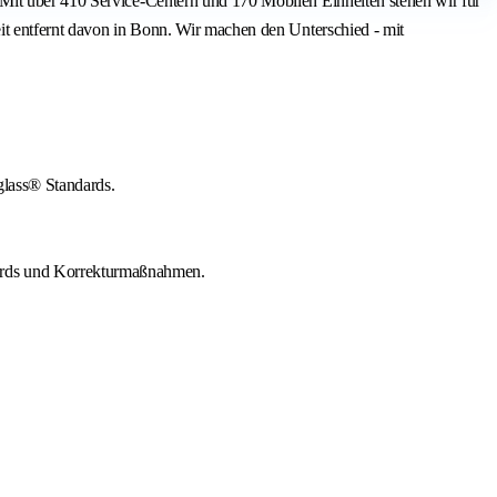
 Mit über 410 Service-Centern und 170 Mobilen Einheiten stehen wir für
it entfernt davon in Bonn. Wir machen den Unterschied - mit
glass® Standards.
dards und Korrekturmaßnahmen.