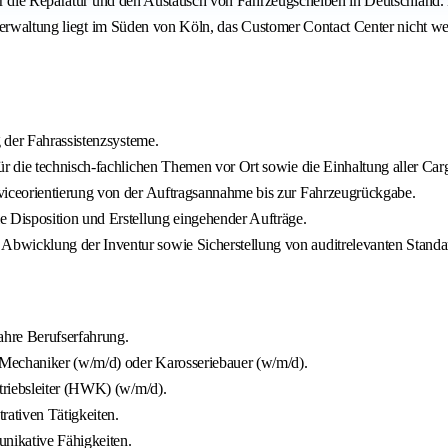
ür die Reparatur und den Austausch von Fahrzeugscheiben in Deutschland.
verwaltung liegt im Süden von Köln, das Customer Contact Center nicht we
 der Fahrassistenzsysteme.
 die technisch-fachlichen Themen vor Ort sowie die Einhaltung aller Car
iceorientierung von der Auftragsannahme bis zur Fahrzeugrückgabe.
 Disposition und Erstellung eingehender Aufträge.
bwicklung der Inventur sowie Sicherstellung von auditrelevanten Stan
ahre Berufserfahrung.
-Mechaniker (w/m/d) oder Karosseriebauer (w/m/d).
triebsleiter (HWK) (w/m/d).
rativen Tätigkeiten.
nikative Fähigkeiten.