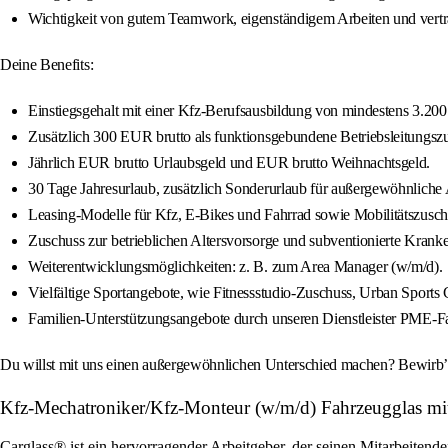
Wichtigkeit von gutem Teamwork, eigenständigem Arbeiten und vert
Deine Benefits:
Einstiegsgehalt mit einer Kfz-Berufsausbildung von mindestens 3.200 
Zusätzlich 300 EUR brutto als funktionsgebundene Betriebsleitungsz
Jährlich EUR brutto Urlaubsgeld und EUR brutto Weihnachtsgeld.
30 Tage Jahresurlaub, zusätzlich Sonderurlaub für außergewöhnliche A
Leasing-Modelle für Kfz, E-Bikes und Fahrrad sowie Mobilitätszusch
Zuschuss zur betrieblichen Altersvorsorge und subventionierte Kra
Weiterentwicklungsmöglichkeiten: z. B. zum Area Manager (w/m/d).
Vielfältige Sportangebote, wie Fitnessstudio-Zuschuss, Urban Sports C
Familien-Unterstützungsangebote durch unseren Dienstleister PME-Fa
Du willst mit uns einen außergewöhnlichen Unterschied machen? Bewirb’ d
Kfz-Mechatroniker/Kfz-Monteur (w/m/d) Fahrzeugglas m
Carglass® ist ein hervorragender Arbeitgeber, der seinen Mitarbeitende