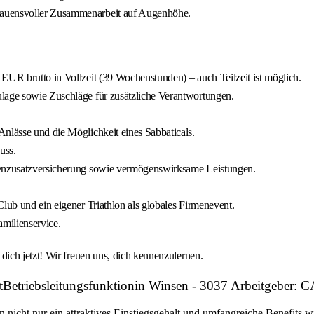
rauensvoller Zusammenarbeit auf Augenhöhe.
EUR brutto in Vollzeit (39 Wochenstunden) – auch Teilzeit ist möglich.
ulage sowie Zuschläge für zusätzliche Verantwortungen.
nlässe und die Möglichkeit eines Sabbaticals.
uss.
nkenzusatzversicherung sowie vermögenswirksame Leistungen.
lub und ein eigener Triathlon als globales Firmenevent.
milienservice.
ich jetzt! Wir freuen uns, dich kennenzulernen.
itBetriebsleitungsfunktionin Winsen - 3037 Arbeitgeb
n nicht nur ein attraktives Einstiegsgehalt und umfangreiche Benefits w