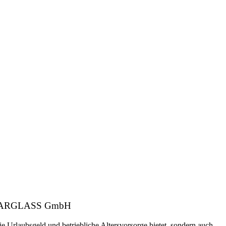
er: CARGLASS GmbH
ie Urlaubsgeld und betriebliche Altersvorsorge bietet, sondern auch