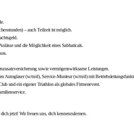
de.
enstunden) – auch Teilzeit ist möglich.
achtsgeld.
nlässe und die Möglichkeit eines Sabbaticals.
uss.
nkenzusatzversicherung sowie vermögenswirksame Leistungen.
n Autoglaser (w/m/d), Service-Monteur (w/m/d) mit Betriebsleitungsfunk
lub und ein eigener Triathlon als globales Firmenevent.
milienservice.
ich jetzt! Wir freuen uns, dich kennenzulernen.