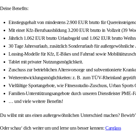
Deine Benefits:
Einstiegsgehalt von mindestens 2.900 EUR brutto für Quereinsteigen
Mit einer Kfz-Berufsausbildung 3.200 EUR brutto in Vollzeit (39 Woch
Jährlich 1.062 EUR brutto Urlaubsgeld und 1.062 EUR brutto Weihn
30 Tage Jahresurlaub, zusätzlich Sonderurlaub für außergewöhnliche A
Leasing-Modelle für Kfz, E-Bikes und Fahrrad sowie Mobilitätszusch
Tablet mit privater Nutzungsmöglichkeit.
Zuschuss zur betrieblichen Altersvorsorge und subventionierte Kra
Weiterentwicklungsmöglichkeiten: z. B. zum TÜV-Rheinland geprüfte
Vielfältige Sportangebote, wie Fitnessstudio-Zuschuss, Urban Sports C
Familien-Unterstützungsangebote durch unseren Dienstleister PME-Fa
… und viele weitere Benefits!
Du willst mit uns einen außergewöhnlichen Unterschied machen? Bewirb’ d
Oder schau‘ dich weiter um und lerne uns besser kennen:
Carglass