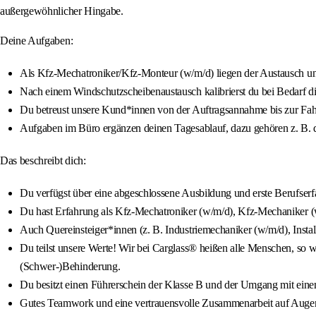
außergewöhnlicher Hingabe.
Deine Aufgaben:
Als Kfz-Mechatroniker/Kfz-Monteur (w/m/d) liegen der Austausch un
Nach einem Windschutzscheibenaustausch kalibrierst du bei Bedarf di
Du betreust unsere Kund*innen von der Auftragsannahme bis zur Fa
Aufgaben im Büro ergänzen deinen Tagesablauf, dazu gehören z. B. d
Das beschreibt dich:
Du verfügst über eine abgeschlossene Ausbildung und erste Berufser
Du hast Erfahrung als Kfz-Mechatroniker (w/m/d), Kfz-Mechaniker (
Auch Quereinsteiger*innen (z. B. Industriemechaniker (w/m/d), Insta
Du teilst unsere Werte! Wir bei Carglass® heißen alle Menschen, so wi
(Schwer-)Behinderung.
Du besitzt einen Führerschein der Klasse B und der Umgang mit einem
Gutes Teamwork und eine vertrauensvolle Zusammenarbeit auf Augenh