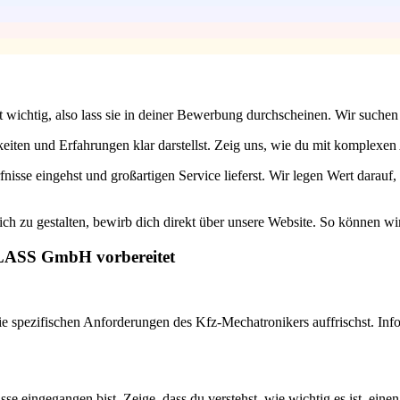
ist wichtig, also lass sie in deiner Bewerbung durchscheinen. Wir suc
gkeiten und Erfahrungen klar darstellst. Zeig uns, wie du mit komplexen
isse eingehst und großartigen Service lieferst. Wir legen Wert darauf
h zu gestalten, bewirb dich direkt über unsere Website. So können wir
GLASS GmbH vorbereitet
die spezifischen Anforderungen des Kfz-Mechatronikers auffrischst. In
se eingegangen bist. Zeige, dass du verstehst, wie wichtig es ist, ein