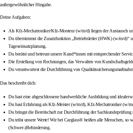
außergewöhnlicher Hingabe.
Deine Aufgaben:
Als Kfz-Mechatroniker/Kfz-Monteur (w/m/d) liegen der Austausch und
Du übernimmst die Zusatzfunktion „Betriebsleiter (HWK) (w/m/d)“ und
Tageseinsatzplanung.
Du berätst und betreust unsere Kund*innen mit entsprechender Servi
Die Erstellung von Rechnungen, das Verwalten von Kundschaftsgeldern
Du verantwortest die Durchführung von Qualitätssicherungsmaßnahm
Das beschreibt dich:
Du hast eine abgeschlossene handwerkliche Ausbildung und idealerwe
Du hast Erfahrung als Kfz-Meister (w/m/d), Kfz-Mechatroniker (w/m
Du bringst die Bereitschaft zur Durchführung der Sachkundeprüfung mi
Du teilst unsere Werte! Wir bei Carglass® heißen alle Menschen, so wi
(Schwer-)Behinderung.