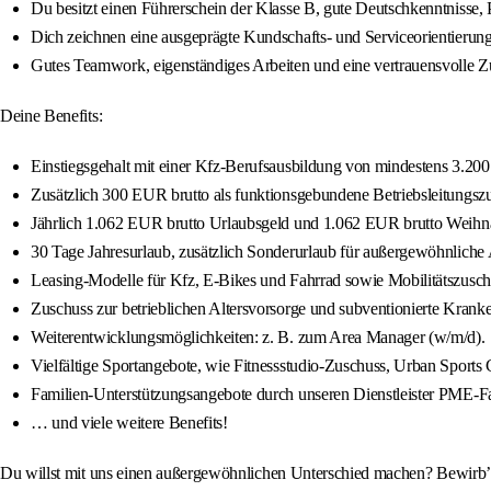
Du besitzt einen Führerschein der Klasse B, gute Deutschkenntnisse, P
Dich zeichnen eine ausgeprägte Kundschafts- und Serviceorientierun
Gutes Teamwork, eigenständiges Arbeiten und eine vertrauensvolle Z
Deine Benefits:
Einstiegsgehalt mit einer Kfz-Berufsausbildung von mindestens 3.200 
Zusätzlich 300 EUR brutto als funktionsgebundene Betriebsleitungsz
Jährlich 1.062 EUR brutto Urlaubsgeld und 1.062 EUR brutto Weihn
30 Tage Jahresurlaub, zusätzlich Sonderurlaub für außergewöhnliche A
Leasing-Modelle für Kfz, E-Bikes und Fahrrad sowie Mobilitätszusch
Zuschuss zur betrieblichen Altersvorsorge und subventionierte Kra
Weiterentwicklungsmöglichkeiten: z. B. zum Area Manager (w/m/d).
Vielfältige Sportangebote, wie Fitnessstudio-Zuschuss, Urban Sports C
Familien-Unterstützungsangebote durch unseren Dienstleister PME-Fa
… und viele weitere Benefits!
Du willst mit uns einen außergewöhnlichen Unterschied machen? Bewirb’ d