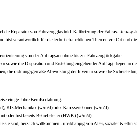
 die Reparatur von Fahrzeugglas inkl. Kalibrierung der Fahrassistenzsys
 bist verantwortlich für die technisch-fachlichen Themen vor Ort und di
ceorientierung von der Auftragsannahme bis zur Fahrzeugrückgabe.
 sowie die Disposition und Erstellung eingehender Aufträge liegen in dei
en, die ordnungsgemäße Abwicklung der Inventur sowie die Sicherstellu
ise einige Jahre Berufserfahrung.
/d), Kfz-Mechaniker (w/m/d) oder Karosseriebauer (w/m/d).
t oder bist bereits Betriebsleiter (HWK) (w/m/d).
e sie sind, herzlich willkommen - unabhängig von Alter, sozialer & ethnis