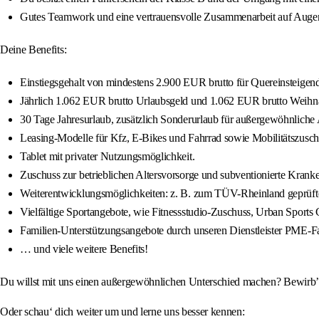
Gutes Teamwork und eine vertrauensvolle Zusammenarbeit auf Augenh
Deine Benefits:
Einstiegsgehalt von mindestens 2.900 EUR brutto für Quereinsteigend
Jährlich 1.062 EUR brutto Urlaubsgeld und 1.062 EUR brutto Weihn
30 Tage Jahresurlaub, zusätzlich Sonderurlaub für außergewöhnliche A
Leasing-Modelle für Kfz, E-Bikes und Fahrrad sowie Mobilitätszusch
Tablet mit privater Nutzungsmöglichkeit.
Zuschuss zur betrieblichen Altersvorsorge und subventionierte Kra
Weiterentwicklungsmöglichkeiten: z. B. zum TÜV-Rheinland geprüfte
Vielfältige Sportangebote, wie Fitnessstudio-Zuschuss, Urban Sports C
Familien-Unterstützungsangebote durch unseren Dienstleister PME-Fa
… und viele weitere Benefits!
Du willst mit uns einen außergewöhnlichen Unterschied machen? Bewirb’ d
Oder schau‘ dich weiter um und lerne uns besser kennen: