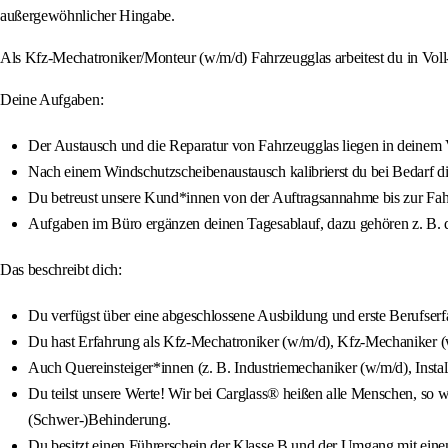
außergewöhnlicher Hingabe.
Als Kfz-Mechatroniker/Monteur (w/m/d) Fahrzeugglas arbeitest du in Voll-
Deine Aufgaben:
Der Austausch und die Reparatur von Fahrzeugglas liegen in deinem 
Nach einem Windschutzscheibenaustausch kalibrierst du bei Bedarf di
Du betreust unsere Kund*innen von der Auftragsannahme bis zur Fa
Aufgaben im Büro ergänzen deinen Tagesablauf, dazu gehören z. B. d
Das beschreibt dich:
Du verfügst über eine abgeschlossene Ausbildung und erste Berufser
Du hast Erfahrung als Kfz-Mechatroniker (w/m/d), Kfz-Mechaniker (
Auch Quereinsteiger*innen (z. B. Industriemechaniker (w/m/d), Insta
Du teilst unsere Werte! Wir bei Carglass® heißen alle Menschen, so wi
(Schwer-)Behinderung.
Du besitzt einen Führerschein der Klasse B und der Umgang mit einem