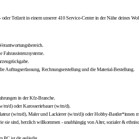
 oder Teilzeit in einem unserer 410 Service-Center in der Nähe deines Woh
Verantwortungsbereich.
e Fahrassistenzsysteme.
hrzeugrückgabe.
ie Auftragserfassung, Rechnungserstellung und die Material-Bestellung.
fahrungen in der Kfz-Branche.
w/m/d) oder Karosseriebauer (w/m/d).
llateur (w/m/d), Maler und Lackierer (w/m/d)) oder Hobby-Bastler*innen m
e sie sind, herzlich willkommen - unabhängig von Alter, sozialer & ethnis
 PC ist dir geläufig.