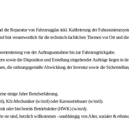
 die Reparatur von Fahrzeugglas inkl. Kalibrierung der Fahrassistenzsys
 bist verantwortlich für die technisch-fachlichen Themen vor Ort und di
ceorientierung von der Auftragsannahme bis zur Fahrzeugrückgabe.
 sowie die Disposition und Erstellung eingehender Aufträge liegen in dei
en, die ordnungsgemäße Abwicklung der Inventur sowie die Sicherstellu
ise einige Jahre Berufserfahrung.
/d), Kfz-Mechaniker (w/m/d) oder Karosseriebauer (w/m/d).
t oder bist bereits Betriebsleiter (HWK) (w/m/d).
e sie sind, herzlich willkommen - unabhängig von Alter, sozialer & ethnis