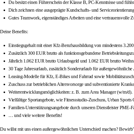
Du besitzt einen Führerschein der Klasse B, PC-Kenntnisse und fühlst 
Dich zeichnen eine ausgeprägte Kundschafts- und Serviceorientierun
Gutes Teamwork, eigenständiges Arbeiten und eine vertrauensvolle Z
Deine Benefits:
Einstiegsgehalt mit einer Kfz-Berufsausbildung von mindestens 3.200 
Zusätzlich 300 EUR brutto als funktionsgebundene Betriebsleitungsz
Jährlich 1.062 EUR brutto Urlaubsgeld und 1.062 EUR brutto Weihn
30 Tage Jahresurlaub, zusätzlich Sonderurlaub für außergewöhnliche A
Leasing-Modelle für Kfz, E-Bikes und Fahrrad sowie Mobilitätszusch
Zuschuss zur betrieblichen Altersvorsorge und subventionierte Kra
Weiterentwicklungsmöglichkeiten: z. B. zum Area Manager (w/m/d).
Vielfältige Sportangebote, wie Fitnessstudio-Zuschuss, Urban Sports C
Familien-Unterstützungsangebote durch unseren Dienstleister PME-Fa
… und viele weitere Benefits!
Du willst mit uns einen außergewöhnlichen Unterschied machen? Bewirb’ d