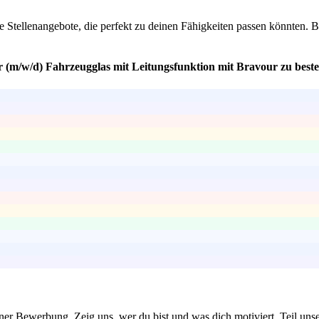
tellenangebote, die perfekt zu deinen Fähigkeiten passen könnten. Bew
r (m/w/d) Fahrzeugglas mit Leitungsfunktion mit Bravour zu best
einer Bewerbung. Zeig uns, wer du bist und was dich motiviert, Teil un