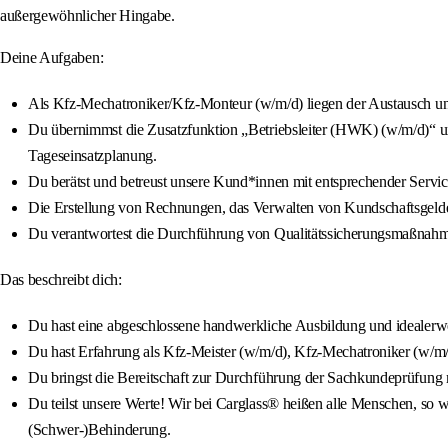
außergewöhnlicher Hingabe.
Deine Aufgaben:
Als Kfz-Mechatroniker/Kfz-Monteur (w/m/d) liegen der Austausch und
Du übernimmst die Zusatzfunktion „Betriebsleiter (HWK) (w/m/d)“ und
Tageseinsatzplanung.
Du berätst und betreust unsere Kund*innen mit entsprechender Servi
Die Erstellung von Rechnungen, das Verwalten von Kundschaftsgeldern
Du verantwortest die Durchführung von Qualitätssicherungsmaßnahm
Das beschreibt dich:
Du hast eine abgeschlossene handwerkliche Ausbildung und idealerwe
Du hast Erfahrung als Kfz-Meister (w/m/d), Kfz-Mechatroniker (w/m
Du bringst die Bereitschaft zur Durchführung der Sachkundeprüfung mi
Du teilst unsere Werte! Wir bei Carglass® heißen alle Menschen, so wi
(Schwer-)Behinderung.