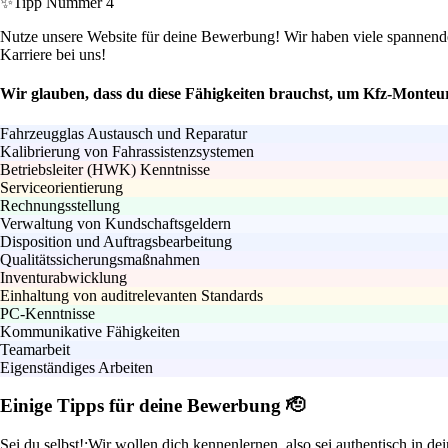
✨
Tipp Nummer 4
Nutze unsere Website für deine Bewerbung! Wir haben viele spannende S
Karriere bei uns!
Wir glauben, dass du diese Fähigkeiten brauchst, um Kfz-Monteu
Fahrzeugglas Austausch und Reparatur
Kalibrierung von Fahrassistenzsystemen
Betriebsleiter (HWK) Kenntnisse
Serviceorientierung
Rechnungsstellung
Verwaltung von Kundschaftsgeldern
Disposition und Auftragsbearbeitung
Qualitätssicherungsmaßnahmen
Inventurabwicklung
Einhaltung von auditrelevanten Standards
PC-Kenntnisse
Kommunikative Fähigkeiten
Teamarbeit
Eigenständiges Arbeiten
Einige Tipps für deine Bewerbung 🫡
Sei du selbst!:
Wir wollen dich kennenlernen, also sei authentisch in d