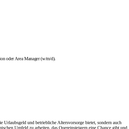
tion oder Area Manager (w/m/d).
ie Urlaubsgeld und betriebliche Altersvorsorge bietet, sondern auch
amischen Umfeld zu arbeiten, das Quereinsteigern eine Chance gibt und