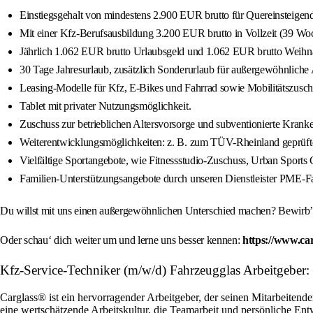
Einstiegsgehalt von mindestens 2.900 EUR brutto für Quereinsteigen
Mit einer Kfz-Berufsausbildung 3.200 EUR brutto in Vollzeit (39 Woch
Jährlich 1.062 EUR brutto Urlaubsgeld und 1.062 EUR brutto Weihn
30 Tage Jahresurlaub, zusätzlich Sonderurlaub für außergewöhnliche A
Leasing-Modelle für Kfz, E-Bikes und Fahrrad sowie Mobilitätszusch
Tablet mit privater Nutzungsmöglichkeit.
Zuschuss zur betrieblichen Altersvorsorge und subventionierte Kra
Weiterentwicklungsmöglichkeiten: z. B. zum TÜV-Rheinland geprüfte
Vielfältige Sportangebote, wie Fitnessstudio-Zuschuss, Urban Sports C
Familien-Unterstützungsangebote durch unseren Dienstleister PME-Fa
Du willst mit uns einen außergewöhnlichen Unterschied machen? Bewirb’ d
Oder schau‘ dich weiter um und lerne uns besser kennen:
https://www.ca
Kfz-Service-Techniker (m/w/d) Fahrzeugglas Arbeitg
Carglass® ist ein hervorragender Arbeitgeber, der seinen Mitarbeitende
eine wertschätzende Arbeitskultur, die Teamarbeit und persönliche En