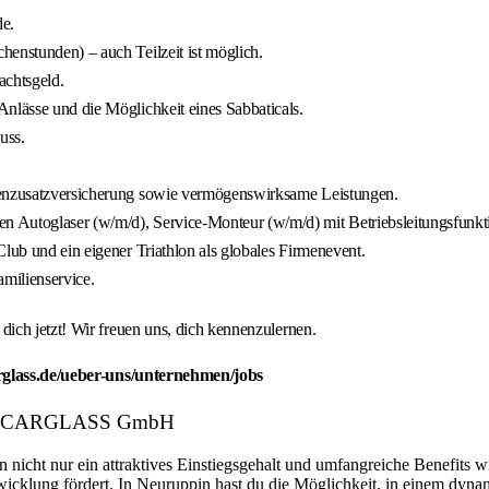
de.
enstunden) – auch Teilzeit ist möglich.
achtsgeld.
nlässe und die Möglichkeit eines Sabbaticals.
uss.
nkenzusatzversicherung sowie vermögenswirksame Leistungen.
n Autoglaser (w/m/d), Service-Monteur (w/m/d) mit Betriebsleitungsfunk
lub und ein eigener Triathlon als globales Firmenevent.
milienservice.
ich jetzt! Wir freuen uns, dich kennenzulernen.
rglass.de/ueber-uns/unternehmen/jobs
eber: CARGLASS GmbH
n nicht nur ein attraktives Einstiegsgehalt und umfangreiche Benefits w
twicklung fördert. In Neuruppin hast du die Möglichkeit, in einem dyn