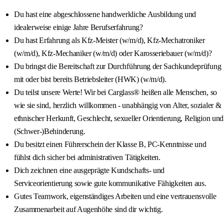
Du hast eine abgeschlossene handwerkliche Ausbildung und
idealerweise einige Jahre Berufserfahrung?
Du hast Erfahrung als Kfz-Meister (w/m/d), Kfz-Mechatroniker
(w/m/d), Kfz-Mechaniker (w/m/d) oder Karosseriebauer (w/m/d)?
Du bringst die Bereitschaft zur Durchführung der Sachkundeprüfung
mit oder bist bereits Betriebsleiter (HWK) (w/m/d).
Du teilst unsere Werte! Wir bei Carglass® heißen alle Menschen, so
wie sie sind, herzlich willkommen - unabhängig von Alter, sozialer &
ethnischer Herkunft, Geschlecht, sexueller Orientierung, Religion und
(Schwer-)Behinderung.
Du besitzt einen Führerschein der Klasse B, PC-Kenntnisse und
fühlst dich sicher bei administrativen Tätigkeiten.
Dich zeichnen eine ausgeprägte Kundschafts- und
Serviceorientierung sowie gute kommunikative Fähigkeiten aus.
Gutes Teamwork, eigenständiges Arbeiten und eine vertrauensvolle
Zusammenarbeit auf Augenhöhe sind dir wichtig.