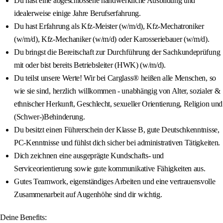
Du hast eine abgeschlossene handwerkliche Ausbildung und
idealerweise einige Jahre Berufserfahrung.
Du hast Erfahrung als Kfz-Meister (w/m/d), Kfz-Mechatroniker
(w/m/d), Kfz-Mechaniker (w/m/d) oder Karosseriebauer (w/m/d).
Du bringst die Bereitschaft zur Durchführung der Sachkundeprüfung
mit oder bist bereits Betriebsleiter (HWK) (w/m/d).
Du teilst unsere Werte! Wir bei Carglass® heißen alle Menschen, so
wie sie sind, herzlich willkommen - unabhängig von Alter, sozialer &
ethnischer Herkunft, Geschlecht, sexueller Orientierung, Religion und
(Schwer-)Behinderung.
Du besitzt einen Führerschein der Klasse B, gute Deutschkenntnisse,
PC-Kenntnisse und fühlst dich sicher bei administrativen Tätigkeiten.
Dich zeichnen eine ausgeprägte Kundschafts- und
Serviceorientierung sowie gute kommunikative Fähigkeiten aus.
Gutes Teamwork, eigenständiges Arbeiten und eine vertrauensvolle
Zusammenarbeit auf Augenhöhe sind dir wichtig.
Deine Benefits: