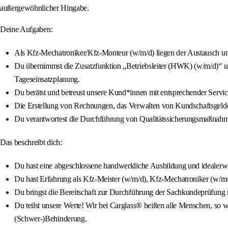
außergewöhnlicher Hingabe.
Deine Aufgaben:
Als Kfz-Mechatroniker/Kfz-Monteur (w/m/d) liegen der Austausch und
Du übernimmst die Zusatzfunktion „Betriebsleiter (HWK) (w/m/d)“ und
Tageseinsatzplanung.
Du berätst und betreust unsere Kund*innen mit entsprechender Servi
Die Erstellung von Rechnungen, das Verwalten von Kundschaftsgeldern
Du verantwortest die Durchführung von Qualitätssicherungsmaßnahm
Das beschreibt dich:
Du hast eine abgeschlossene handwerkliche Ausbildung und idealerwe
Du hast Erfahrung als Kfz-Meister (w/m/d), Kfz-Mechatroniker (w/m
Du bringst die Bereitschaft zur Durchführung der Sachkundeprüfung mi
Du teilst unsere Werte! Wir bei Carglass® heißen alle Menschen, so wi
(Schwer-)Behinderung.