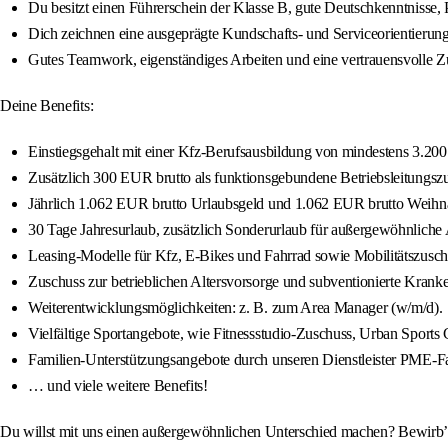
Du besitzt einen Führerschein der Klasse B, gute Deutschkenntnisse, P
Dich zeichnen eine ausgeprägte Kundschafts- und Serviceorientierun
Gutes Teamwork, eigenständiges Arbeiten und eine vertrauensvolle Z
Deine Benefits:
Einstiegsgehalt mit einer Kfz-Berufsausbildung von mindestens 3.200 
Zusätzlich 300 EUR brutto als funktionsgebundene Betriebsleitungsz
Jährlich 1.062 EUR brutto Urlaubsgeld und 1.062 EUR brutto Weihn
30 Tage Jahresurlaub, zusätzlich Sonderurlaub für außergewöhnliche A
Leasing-Modelle für Kfz, E-Bikes und Fahrrad sowie Mobilitätszusch
Zuschuss zur betrieblichen Altersvorsorge und subventionierte Kra
Weiterentwicklungsmöglichkeiten: z. B. zum Area Manager (w/m/d).
Vielfältige Sportangebote, wie Fitnessstudio-Zuschuss, Urban Sports C
Familien-Unterstützungsangebote durch unseren Dienstleister PME-Fa
… und viele weitere Benefits!
Du willst mit uns einen außergewöhnlichen Unterschied machen? Bewirb’ d