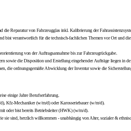
 die Reparatur von Fahrzeugglas inkl. Kalibrierung der Fahrassistenzsys
 bist verantwortlich für die technisch-fachlichen Themen vor Ort und di
ceorientierung von der Auftragsannahme bis zur Fahrzeugrückgabe.
 sowie die Disposition und Erstellung eingehender Aufträge liegen in dei
en, die ordnungsgemäße Abwicklung der Inventur sowie die Sicherstellu
ise einige Jahre Berufserfahrung.
/d), Kfz-Mechaniker (w/m/d) oder Karosseriebauer (w/m/d).
t oder bist bereits Betriebsleiter (HWK) (w/m/d).
e sie sind, herzlich willkommen - unabhängig von Alter, sozialer & ethnis