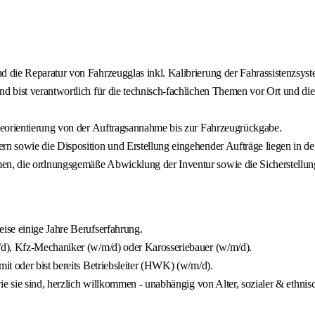
 die Reparatur von Fahrzeugglas inkl. Kalibrierung der Fahrassistenzsys
 bist verantwortlich für die technisch-fachlichen Themen vor Ort und di
ceorientierung von der Auftragsannahme bis zur Fahrzeugrückgabe.
 sowie die Disposition und Erstellung eingehender Aufträge liegen in dei
en, die ordnungsgemäße Abwicklung der Inventur sowie die Sicherstellu
ise einige Jahre Berufserfahrung.
/d), Kfz-Mechaniker (w/m/d) oder Karosseriebauer (w/m/d).
t oder bist bereits Betriebsleiter (HWK) (w/m/d).
e sie sind, herzlich willkommen - unabhängig von Alter, sozialer & ethnis