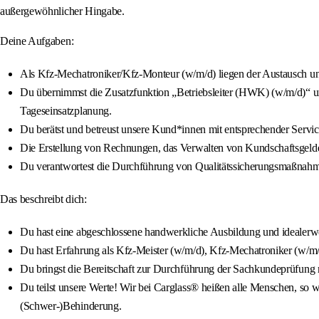
außergewöhnlicher Hingabe.
Deine Aufgaben:
Als Kfz-Mechatroniker/Kfz-Monteur (w/m/d) liegen der Austausch und
Du übernimmst die Zusatzfunktion „Betriebsleiter (HWK) (w/m/d)“ und
Tageseinsatzplanung.
Du berätst und betreust unsere Kund*innen mit entsprechender Servi
Die Erstellung von Rechnungen, das Verwalten von Kundschaftsgeldern
Du verantwortest die Durchführung von Qualitätssicherungsmaßnahm
Das beschreibt dich:
Du hast eine abgeschlossene handwerkliche Ausbildung und idealerwe
Du hast Erfahrung als Kfz-Meister (w/m/d), Kfz-Mechatroniker (w/m
Du bringst die Bereitschaft zur Durchführung der Sachkundeprüfung mi
Du teilst unsere Werte! Wir bei Carglass® heißen alle Menschen, so wi
(Schwer-)Behinderung.