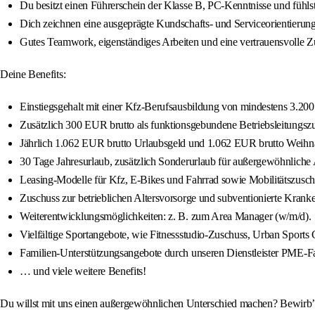
Du besitzt einen Führerschein der Klasse B, PC-Kenntnisse und fühlst 
Dich zeichnen eine ausgeprägte Kundschafts- und Serviceorientierun
Gutes Teamwork, eigenständiges Arbeiten und eine vertrauensvolle Z
Deine Benefits:
Einstiegsgehalt mit einer Kfz-Berufsausbildung von mindestens 3.200 
Zusätzlich 300 EUR brutto als funktionsgebundene Betriebsleitungsz
Jährlich 1.062 EUR brutto Urlaubsgeld und 1.062 EUR brutto Weihn
30 Tage Jahresurlaub, zusätzlich Sonderurlaub für außergewöhnliche A
Leasing-Modelle für Kfz, E-Bikes und Fahrrad sowie Mobilitätszusch
Zuschuss zur betrieblichen Altersvorsorge und subventionierte Kra
Weiterentwicklungsmöglichkeiten: z. B. zum Area Manager (w/m/d).
Vielfältige Sportangebote, wie Fitnessstudio-Zuschuss, Urban Sports C
Familien-Unterstützungsangebote durch unseren Dienstleister PME-Fa
… und viele weitere Benefits!
Du willst mit uns einen außergewöhnlichen Unterschied machen? Bewirb’ d