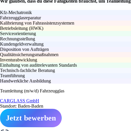
Wir glauben, dass du diese Fähigkeiten brauchst, um Teamleitun
Kfz-Mechatronik
Fahrzeugglasreparatur
Kalibrierung von Fahrassistenzsystemen
Betriebsleitung (HWK)
Serviceorientierung
Rechnungsstellung
Kundengeldverwaltung
Disposition von Aufträgen
Qualitätssicherungsmaßnahmen
Inventurabwicklung
Einhaltung von auditrelevanten Standards
Technisch-fachliche Beratung
Teamführung
Handwerkliche Ausbildung
Teamleitung (m/w/d) Fahrzeugglas
CARGLASS GmbH
Standort: Baden-Baden
Jetzt bewerben