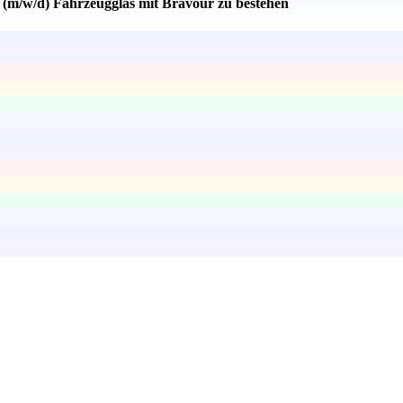
g (m/w/d) Fahrzeugglas mit Bravour zu bestehen