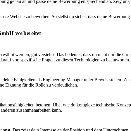
eibung genau an und passe deine Bewerbung entsprechend an. Zeig uns
nsere Website zu bewerben. So stellst du sicher, dass deine Bewerbung 
 GmbH vorbereitet
g erwähnt werden, gut verstehst. Das bedeutet, dass du nicht nur die G
darauf vor, spezifische Fragen zu diesen Technologien zu beantworten.
e deine Fähigkeiten als Engineering Manager unter Beweis stellen. Zei
ne Eignung für die Rolle zu verdeutlichen.
kationsfähigkeiten betonen. Übe, wie du komplexe technische Konzepte 
it anderen zusammenarbeiten kann.
n kannst. Das zeigt dein Interesse an der Position und dem Unternehme