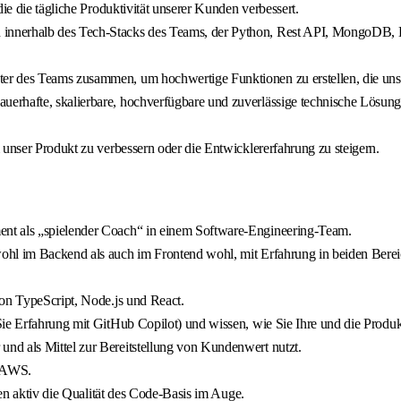
ie die tägliche Produktivität unserer Kunden verbessert.
nnerhalb des Tech-Stacks des Teams, der Python, Rest API, MongoDB, Ku
er des Teams zusammen, um hochwertige Funktionen zu erstellen, die uns
erhafte, skalierbare, hochverfügbare und zuverlässige technische Lösung
 unser Produkt zu verbessern oder die Entwicklererfahrung zu steigern.
nt als „spielender Coach“ in einem Software-Engineering-Team.
ohl im Backend als auch im Frontend wohl, mit Erfahrung in beiden Berei
von TypeScript, Node.js und React.
Sie Erfahrung mit GitHub Copilot) und wissen, wie Sie Ihre und die Produk
nd als Mittel zur Bereitstellung von Kundenwert nutzt.
f AWS.
ten aktiv die Qualität des Code-Basis im Auge.