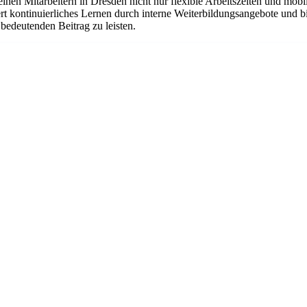
nen Mitarbeitern in Dresden nicht nur flexible Arbeitszeiten und mobil
t kontinuierliches Lernen durch interne Weiterbildungsangebote und bi
bedeutenden Beitrag zu leisten.