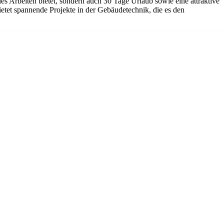
es Arbeiten bietet, sondern auch 30 Tage Urlaub sowie eine attraktive
etet spannende Projekte in der Gebäudetechnik, die es den