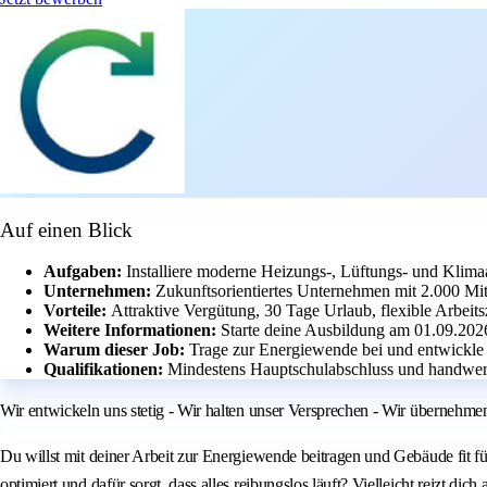
Auf einen Blick
Aufgaben:
Installiere moderne Heizungs-, Lüftungs- und Klim
Unternehmen:
Zukunftsorientiertes Unternehmen mit 2.000 Mi
Vorteile:
Attraktive Vergütung, 30 Tage Urlaub, flexible Arbeit
Weitere Informationen:
Starte deine Ausbildung am 01.09.202
Warum dieser Job:
Trage zur Energiewende bei und entwickle
Qualifikationen:
Mindestens Hauptschulabschluss und handwer
Wir entwickeln uns stetig - Wir halten unser Versprechen - Wir übernehm
Du willst mit deiner Arbeit zur Energiewende beitragen und Gebäude fit f
optimiert und dafür sorgt, dass alles reibungslos läuft? Vielleicht reizt d