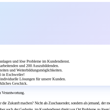
aanlagen und löse Probleme im Kundendienst.
tarbeitenden und 200 Auszubildenden.
szeiten und Weiterbildungsmöglichkeiten.
6 in Eschweiler!
 individuelle Lösungen für unsere Kunden.
kliches Geschick.
en Verantwortung.
ür die Zukunft machen? Nicht als Zuschauender, sondern als jemand, der m
ich aber auch der Gedanke, im Kundendienst direkt vor Ort Probleme zu lösen