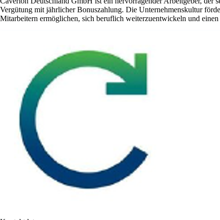
Caverion Deutschland GmbH ist ein hervorragender Arbeitgeber, der sei
Vergütung mit jährlicher Bonuszahlung. Die Unternehmenskultur förder
Mitarbeitern ermöglichen, sich beruflich weiterzuentwickeln und einen 