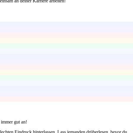
einsam an deiner Karriere arbeiten!
t immer gut an!
lechten Eindruck hinterlassen. Lass jemanden drüberlesen, bevor du