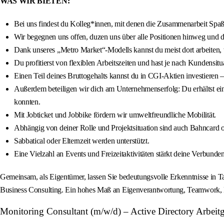
WAS WIR BIETEN:
Bei uns findest du Kolleg*innen, mit denen die Zusammenarbeit Spa
Wir begegnen uns offen, duzen uns über alle Positionen hinweg und de
Dank unseres „Metro Market“-Modells kannst du meist dort arbeiten, 
Du profitierst von flexiblen Arbeitszeiten und hast je nach Kundensitu
Einen Teil deines Bruttogehalts kannst du in CGI‑Aktien investieren 
Außerdem beteiligen wir dich am Unternehmenserfolg: Du erhältst eine
konnten.
Mit Jobticket und Jobbike fördern wir umweltfreundliche Mobilität.
Abhängig von deiner Rolle und Projektsituation sind auch Bahncard
Sabbatical oder Elternzeit werden unterstützt.
Eine Vielzahl an Events und Freizeitaktivitäten stärkt deine Verbunde
Gemeinsam, als Eigentümer, lassen Sie bedeutungsvolle Erkenntnisse in T
Business Consulting. Ein hohes Maß an Eigenverantwortung, Teamwork, Re
Monitoring Consultant (m/w/d) – Active Directory Arbeit