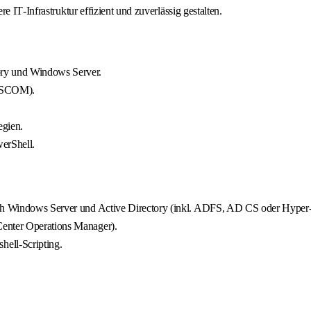
 IT‑Infrastruktur effizient und zuverlässig gestalten.
ory und Windows Server.
. SCOM).
egien.
erShell.
eich Windows Server und Active Directory (inkl. ADFS, AD CS oder Hyper
Center Operations Manager).
ell‑Scripting.