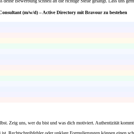
ss deine Bewerbung schnell an die richtige Stelle gelangt. Lass uns gem
Consultant (m/w/d) – Active Directory mit Bravour zu bestehen
bst. Zeig uns, wer du bist und was dich motiviert. Authentizität komm
 ist. Rechtschreibfehler oder unklare Formulierungen können einen sch