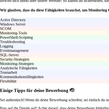
Bewirb dich direkt über unsere Website! So kannst du sicherstellen, da
Wir glauben, dass du diese Fähigkeiten brauchst, um Monitoring 
Active Directory
Windows Server
SCOM
Monitoring-Tools
PowerShell-Scripting
Troubleshooting
Logging
Eventmanagement
SQL-Server
Security-Strategien
Monitoring-Strategien
Analytische Fähigkeiten
Teamarbeit
Kommunikationsfähigkeiten
Flexibilität
Einige Tipps für deine Bewerbung 🫡
Sei authentisch!:
Wenn du deine Bewerbung schreibst, sei einfach du sel
Pass auf die Details auf!:
Achte darauf, dass deine Bewerbung fehlerfrei