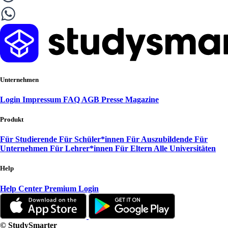
Unternehmen
Login
Impressum
FAQ
AGB
Presse
Magazine
Produkt
Für Studierende
Für Schüler*innen
Für Auszubildende
Für
Unternehmen
Für Lehrer*innen
Für Eltern
Alle Universitäten
Help
Help Center
Premium Login
© StudySmarter