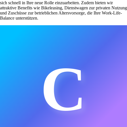
sich schnell in Ihre neue Rolle einzuarbeiten. Zudem bieten wir
attraktive Benefits wie Bikeleasing, Dienstwagen zur privaten Nutzung
und Zuschüsse zur betrieblichen Altersvorsorge, die Ihre Work-Life-
Balance unterstützen.
C