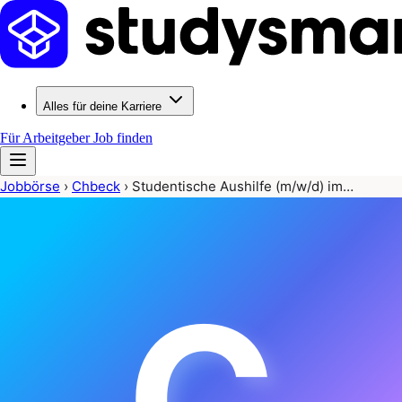
Alles für deine Karriere
Für Arbeitgeber
Job finden
Jobbörse
›
Chbeck
›
Studentische Aushilfe (m/w/d) im…
C