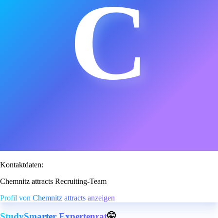
C
Kontaktdaten:
Chemnitz attracts Recruiting-Team
Profil von Chemnitz attracts anzeigen
StudySmarter Expertenrat
🤫