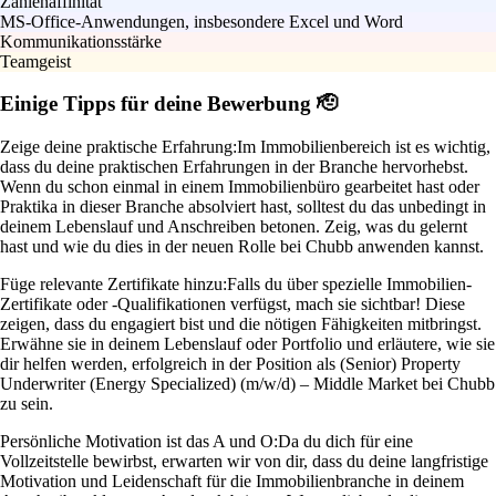
Zahlenaffinität
MS-Office-Anwendungen, insbesondere Excel und Word
Kommunikationsstärke
Teamgeist
Einige Tipps für deine Bewerbung 🫡
Zeige deine praktische Erfahrung:
Im Immobilienbereich ist es wichtig,
dass du deine praktischen Erfahrungen in der Branche hervorhebst.
Wenn du schon einmal in einem Immobilienbüro gearbeitet hast oder
Praktika in dieser Branche absolviert hast, solltest du das unbedingt in
deinem Lebenslauf und Anschreiben betonen. Zeig, was du gelernt
hast und wie du dies in der neuen Rolle bei Chubb anwenden kannst.
Füge relevante Zertifikate hinzu:
Falls du über spezielle Immobilien-
Zertifikate oder -Qualifikationen verfügst, mach sie sichtbar! Diese
zeigen, dass du engagiert bist und die nötigen Fähigkeiten mitbringst.
Erwähne sie in deinem Lebenslauf oder Portfolio und erläutere, wie sie
dir helfen werden, erfolgreich in der Position als (Senior) Property
Underwriter (Energy Specialized) (m/w/d) – Middle Market bei Chubb
zu sein.
Persönliche Motivation ist das A und O:
Da du dich für eine
Vollzeitstelle bewirbst, erwarten wir von dir, dass du deine langfristige
Motivation und Leidenschaft für die Immobilienbranche in deinem