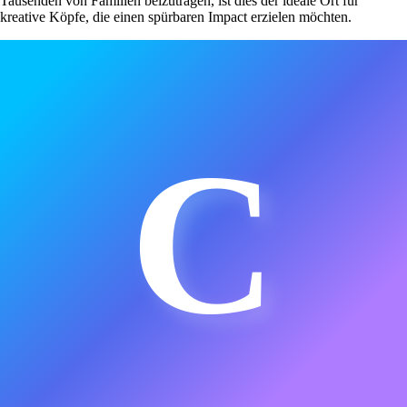
Tausenden von Familien beizutragen, ist dies der ideale Ort für
kreative Köpfe, die einen spürbaren Impact erzielen möchten.
C