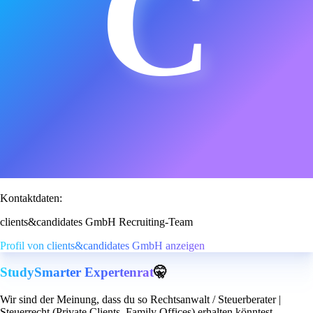
C
Kontaktdaten:
clients&candidates GmbH Recruiting-Team
Profil von clients&candidates GmbH anzeigen
StudySmarter Expertenrat
🤫
Wir sind der Meinung, dass du so Rechtsanwalt / Steuerberater |
Steuerrecht (Private Clients, Family Offices) erhalten könntest