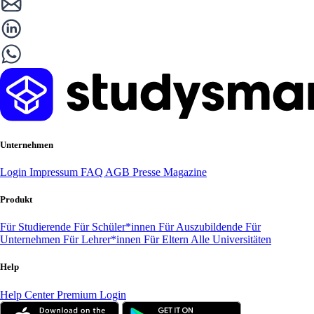
Unternehmen
Login
Impressum
FAQ
AGB
Presse
Magazine
Produkt
Für Studierende
Für Schüler*innen
Für Auszubildende
Für
Unternehmen
Für Lehrer*innen
Für Eltern
Alle Universitäten
Help
Help Center
Premium Login