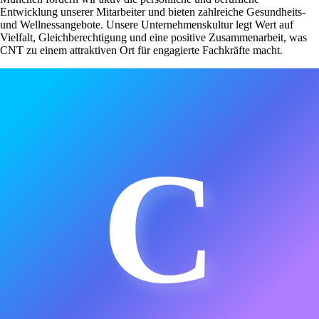
Entwicklung unserer Mitarbeiter und bieten zahlreiche Gesundheits-
und Wellnessangebote. Unsere Unternehmenskultur legt Wert auf
Vielfalt, Gleichberechtigung und eine positive Zusammenarbeit, was
CNT zu einem attraktiven Ort für engagierte Fachkräfte macht.
C