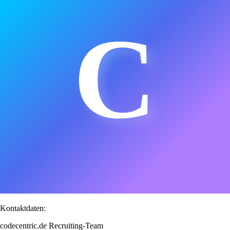
C
Kontaktdaten:
codecentric.de Recruiting-Team