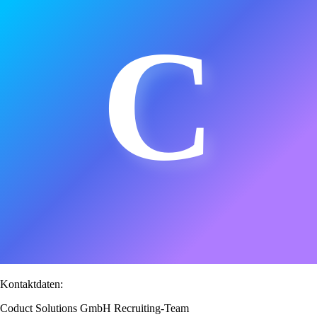
C
Kontaktdaten:
Coduct Solutions GmbH Recruiting-Team