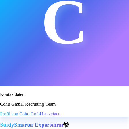
C
Kontaktdaten:
Cohu GmbH Recruiting-Team
Profil von Cohu GmbH anzeigen
StudySmarter Expertenrat
🤫