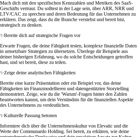
Mach dich mit den spezifischen Kennzahlen und Metriken des SaaS-
Geschäfts vertraut. Du solltest in der Lage sein, über ARR, NRR und
LTV/CAC zu sprechen und deren Bedeutung für das Unternehmen zu
erklären. Das zeigt, dass du die Branche verstehst und bereit bist,
strategisch zu denken.
✨
Bereite dich auf strategische Fragen vor
Erwarte Fragen, die deine Fähigkeit testen, komplexe finanzielle Daten
in umsetzbare Strategien zu übersetzen. Überlege dir Beispiele aus
deiner bisherigen Erfahrung, wo du solche Entscheidungen getroffen
hast, und sei bereit, diese zu teilen.
✨
Zeige deine analytischen Fähigkeiten
Bereite eine kurze Präsentation oder ein Beispiel vor, das deine
Fähigkeiten im Finanzmodellieren und datengestützten Storytelling
demonstriert. Zeige, wie du die 'Warum'-Fragen hinter den Zahlen
beantworten kannst, um dein Verständnis für die finanziellen Aspekte
des Unternehmens zu verdeutlichen.
✨
Kulturelle Passung betonen
Informiere dich über die Unternehmenskultur von Elevatic und die
Werte der Communardo Holding. Sei bereit, zu erklären, wie deine
unternehmerische Denkweise und dein proaktiver Ansatz zur Kultur