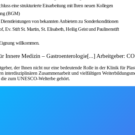
luss eine strukturierte Einarbeitung mit Ihren neuen Kollegen
rung (BGM)
nd Dienstleistungen von bekannten Anbietern zu Sonderkonditionen
 Stift St. Martin, St. Elisabeth, Heilig Geist und Paulinenstift
 Eignung willkommen.
inik für Innere Medizin – Gastroenterologie[...] Arbe
eber, der Ihnen nicht nur eine bedeutende Rolle in der Klinik für Plas
ken interdisziplinären Zusammenarbeit und vielfältigen Weiterbildungsm
en, die zum UNESCO-Welterbe gehört.