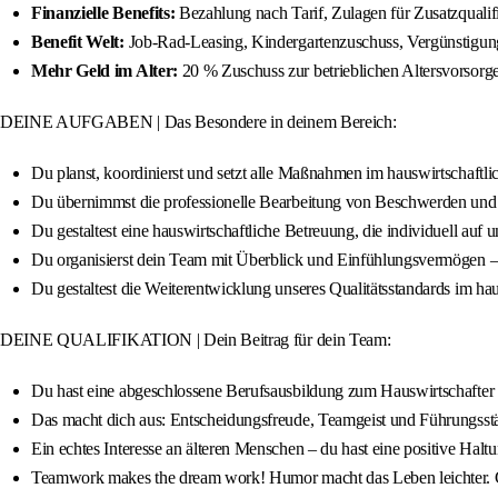
Finanzielle Benefits:
Bezahlung nach Tarif, Zulagen für Zusatzqualif
Benefit Welt:
Job-Rad-Leasing, Kindergartenzuschuss, Vergünstigung
Mehr Geld im Alter:
20 % Zuschuss zur betrieblichen Altersvorsorge
DEINE AUFGABEN | Das Besondere in deinem Bereich:
Du planst, koordinierst und setzt alle Maßnahmen im hauswirtschaftlic
Du übernimmst die professionelle Bearbeitung von Beschwerden und 
Du gestaltest eine hauswirtschaftliche Betreuung, die individuell auf
Du organisierst dein Team mit Überblick und Einfühlungsvermögen – 
Du gestaltest die Weiterentwicklung unseres Qualitätsstandards im hau
DEINE QUALIFIKATION | Dein Beitrag für dein Team:
Du hast eine abgeschlossene Berufsausbildung zum Hauswirtschafter 
Das macht dich aus: Entscheidungsfreude, Teamgeist und Führungsstär
Ein echtes Interesse an älteren Menschen – du hast eine positive Haltu
Teamwork makes the dream work! Humor macht das Leben leichter. Ge